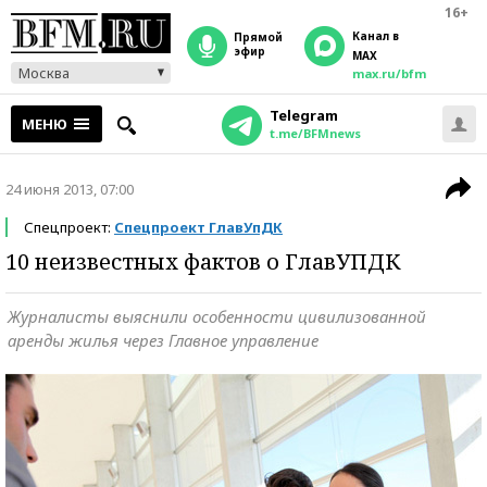
16+
Канал в
прямой
эфир
MAX
Москва
max.ru/bfm
Telegram
МЕНЮ
t.me/BFMnews
24 июня 2013, 07:00
Спецпроект:
Спецпроект ГлавУпДК
10 неизвестных фактов о ГлавУПДК
Журналисты выяснили особенности цивилизованной
аренды жилья через Главное управление