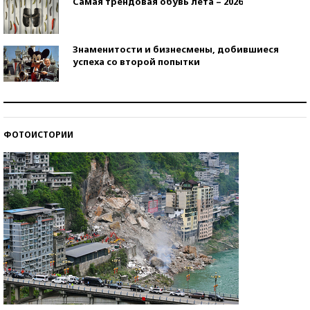
Самая трендовая обувь лета – 2026
Знаменитости и бизнесмены, добившиеся
успеха со второй попытки
Как защититься от солнца на курорте?
ФОТОИСТОРИИ
Кто изобрел средства связи?