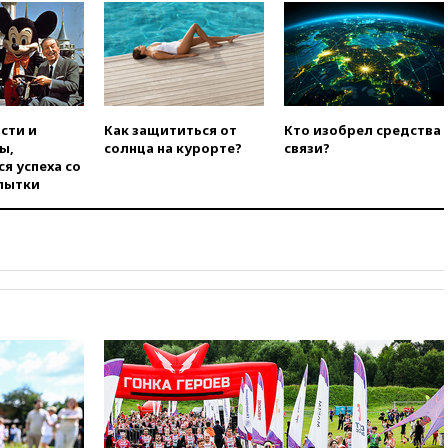
против журналистки Катерины
Гордеевой о фейках о ВС
России
вчера, 19:45
ISU предоставил
нейтральный статус
фигуристкам Валиевой и
сти и
Как защититься от
Кто изобрел средства
Трусовой
ы,
солнца на курорте?
связи?
вчера, 19:35
Зеленский
я успеха со
впервые совершил
пытки
официальный визит в Сербию
вчера, 19:19
Россиянка
погибла во Французских
Альпах
вчера, 19:00
Открытое
горение на складе в Брянске
ликвидировано
вчера, 18:55
Минобороны
отчиталось об ударах по двум
украинским сухогрузам в
Черном море