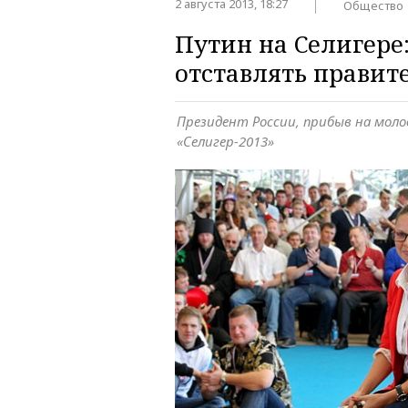
2 августа 2013, 18:27
Общество
Путин на Селигере:
отставлять правите
Президент России, прибыв на мол
«Селигер-2013»