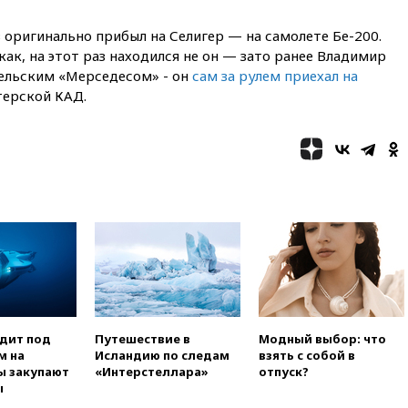
«Интервидение» точно
пройдет в 2026 году
 оригинально прибыл на Селигер — на самолете Бе-200.
вчера, 20:45
ПВО за день
ак, на этот раз находился не он — зато ранее Владимир
сбила еще 75 украинских
ельским «Мерседесом» - он
сам за рулем приехал на
беспилотников над Россией
терской КАД.
вчера, 20:35
Велосипедист
погиб при атаке FPV-дрона в
Белгородской области
вчера, 20:30
Лидию Невзорову
заочно арестовали по делу о
финансировании
экстремизма
вчера, 20:20
Суд США
постановил остановить
строительство бального зала в
Белом доме
вчера, 20:15
Сенат США
одит под
Путешествие в
Модный выбор: что
одобрил ужесточение
м на
Исландию по следам
взять с собой в
санкций против России и
ы закупают
«Интерстеллара»
отпуск?
Ирана
ы
вчера, 20:00
СК возбудил дело