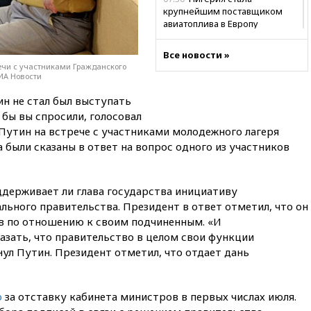
крупнейшим поставщиком
авиатоплива в Европу
06:30
США и Колумбия
Все новости »
обсуждают координацию
ечи с участниками Гражданского
усилий против наркотрафика
РИА Новости
05:30
ВМС Испании усилили
н не стал был выступать
присутствие в Сеуте на фоне
 бы вы спросили, голосовал
миграционного кризиса
л Путин на встрече с участниками молодежного лагеря
03:30
В Минстрое сравнили
а были сказаны в ответ на вопрос одного из участников
качество жилья в Нью-Йорке и
России
02:30
Трамп попросил
держивает ли глава государства инициативу
отпустить его с круглого стола
ьного правительства. Президент в ответ отметил, что он
в Госдепе, чтобы «вести
ив по отношению к своим подчиненным. «И
войну»
азать, что правительство в целом свои функции
01:35
Мигрант погиб при
ул Путин. Президент отметил, что отдает дань
попытке попасть из Марокко в
Сеуту на параплане
00:30
FT: ЕС не готов принять в
ю
за отставку кабинета министров в первых числах июля.
блок Украину из-за уровня