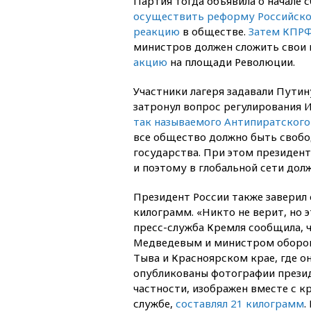
Партия тогда объявила о начале 
осуществить реформу Российско
реакцию
в обществе.
Затем КПРФ
министров должен сложить свои 
акцию
на площади Революции.
Участники лагеря задавали Путин
затронул вопрос регулирования 
так называемого Антипиратского
все общество должно быть свобод
государства. При этом президент
и поэтому в глобальной сети дол
Президент России также заверил 
килограмм. «Никто не верит, но э
пресс-служба Кремля сообщила,
Медведевым и министром оборон
Тыва и Красноярском крае, где о
опубликованы фотографии президен
частности, изображен вместе с к
службе,
составлял 21 килограмм
.