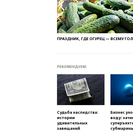
ПРАЗДНИК, ГДЕ ОГУРЕЦ — ВСЕМУ ГО
РЕКОМЕНДУЕМ:
Судьба наследства:
Бизнес ух
истории
воду: заче
удивительных
суперъяхт
завещаний
субмарин