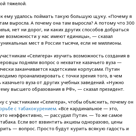
ой тяжелой.
РЛС для Белгородской
области
ак ему удалось поймать такую большую щуку. «Почему я
вчера, 21:56
The Atlantic: Маск
 там выросла. А почему она там выросла? А потому что 300
отказал Украине в
лья, нет ни дорог, ни каких других способов добраться
использовании Starlink для
атак вглубь РФ
акие возможности у нас имеют единицы», — сказал
 уникальных мест в России тысячи, если не миллионы.
вчера, 21:35
После пожара на
складе в Брянске возбудили
участникам «Селигера» изучить возможность создания в
уголовное дело
геровцы подняли вопрос о нехватке казачьего вуза —
вчера, 21:26
Лидеры сборной
ически заканчивается кадетскими корпусами. Путин
РФ по гимнастике получили
ходимо проанализировать с точки зрения того, в чем
официальный отказ в визах от
Хорватии
 казачьего вуза от других учебных заведений. «Нужно
ему высшего образования в РФ», — сказал президент.
вчера, 21:15
Пентагон
опубликовал 16 новых видео с
у с участниками «Селигера», чтобы объяснить, почему он
НЛО
борьбе с табакокурением
. «Все кардинальное — это,
вчера, 21:00
На границе
 это неэффективно, — рассудил Путин. — То же самое
Украины с Польшей скопилось
табака. Если вот взвинтить акцизы одноразово, цены
свыше 6,5 тысячи грузовиков
рить — вопрос. Просто будут курить всякую гадость и
вчера, 20:53
Швыдкой: