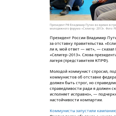
Президент РФ Владимир Путин во время встр
молодежного форума «Селигер -2013». Фото: 
Президент России Владимир Пути
за отставку правительства. «Если
ли я, мой ответ — нет», — сказа
«Селигер-2013». Слова президент
лагеря (представителя КПРФ).
Молодой коммунист спросил, под
коммунистов об отставке федерал
должен быть строг, но справедл
справедливости ради я должен ск
исполняет исправно», — подчеркн
настойчивости компартии.
Коммунисты запустили кампани