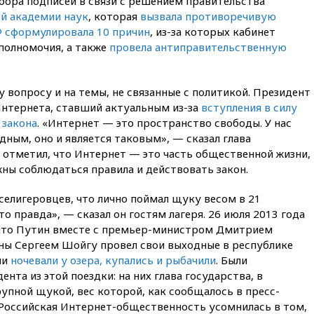
сбора подписей в связи с решением правительства
коррупции
й академии наук
, которая
вызвала противоречивую
вчера, 23:35
Лукашенко
 сформулировала 10 причин
, из-за которых кабинет
объяснил экономическую
полномочия, а также
провела антиправительственную
выгоду безвизового режима с
ЕС
вчера, 22:59
На башню
у вопросу и на темы, не связанные с политикой. Президент
ресторана «Армения» в
Интернета, ставший актуальным из-за
вступления в силу
Москве вернут утраченную
 закона
. «Интернет — это пространство свободы. У нас
скульптуру балерины
ным, оно и является таковым», — сказал глава
вчера, 22:45
Литовец
 отметил, что Интернет — это часть общественной жизни,
протаранил погранпункт при
жны соблюдаться правила и действовать закон.
попытке попасть в Россию
вчера, 22:28
Бессент
селигеровцев, что лично поймал щуку весом в 21
анонсировал скорое
то правда», — сказал он гостям лагеря. 26 июля 2013 года
соглашение о прекращении
 что Путин вместе с премьер-министром Дмитрием
огня США и Ирана
ы Сергеем Шойгу провел свои выходные в республике
вчера, 22:15
Три человека
ни
ночевали у озера, купались и рыбачили
. Были
получили ножевые ранения
та из этой поездки: на них глава государства, в
при нападении в Чехии
рупной щукой, вес которой, как сообщалось в пресс-
вчера, 22:00
Путин поручил
 Российская Интернет-общественность усомнилась в том,
выделить средства на новые