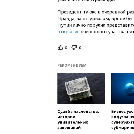
Президент также в очередной раз
Правда, за штурвалом, вроде бы к
Путин лично порулил представит
открытие
очередного участка пи
0
0
РЕКОМЕНДУЕМ:
Судьба наследства:
Бизнес ух
истории
воду: заче
удивительных
суперъяхт
завещаний
субмарин