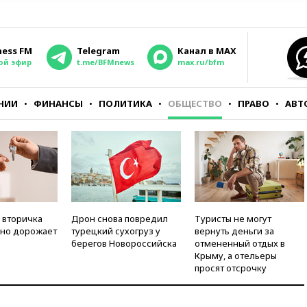
ness FM
Telegram
Канал в MAX
ой эфир
t.me/BFMnews
max.ru/bfm
НИИ
ФИНАНСЫ
ПОЛИТИКА
ОБЩЕСТВО
ПРАВО
АВТ
 вторичка
Дрон снова повредил
Туристы не могут
но дорожает
турецкий сухогруз у
вернуть деньги за
берегов Новороссийска
отмененный отдых в
Крыму, а отельеры
просят отсрочку