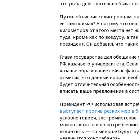
что рыба действительно была так
Путин объяснил селигеровцам, к
ее там поймал? А потому что она
километров от этого места нет жи
туда, кроме как по воздуху, а т
президент. Он добавил, что таких
Глава государства дал обещание 
РФ казачьего университета. Сели
казачье образование сейчас факт
отметил, что данный вопрос необ
будет отличительная особенность
вписать ваше предложение в сист
Президент РФ использовал встреч
выступает против резких мер в 
условно говоря, экстремистское,
можно сказать и по потреблению 
взвинтить — то меньше будут ку
увеличится контрабанда».