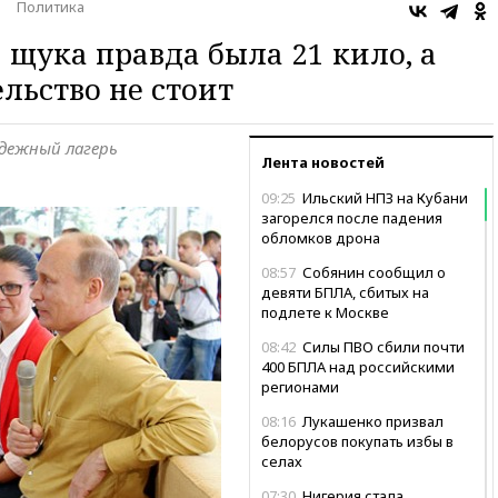
Политика
 щука правда была 21 кило, а
льство не стоит
одежный лагерь
Лента новостей
09:25
Ильский НПЗ на Кубани
загорелся после падения
обломков дрона
08:57
Собянин сообщил о
девяти БПЛА, сбитых на
подлете к Москве
08:42
Силы ПВО сбили почти
400 БПЛА над российскими
регионами
08:16
Лукашенко призвал
белорусов покупать избы в
селах
07:30
Нигерия стала