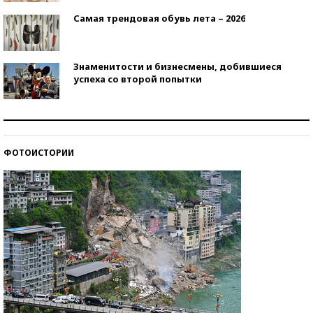
Самая трендовая обувь лета – 2026
Знаменитости и бизнесмены, добившиеся
успеха со второй попытки
Как защититься от солнца на курорте?
ФОТОИСТОРИИ
Кто изобрел средства связи?