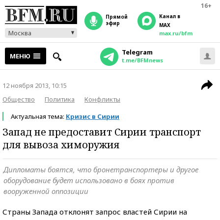
16+
Канал в
прямой
эфир
MAX
Москва
max.ru/bfm
Telegram
МЕНЮ
t.me/BFMnews
12 ноября 2013, 10:15
Общество
Политика
Конфликты
Актуальная тема:
Кризис в Сирии
Запад не предоставит Сирии транспорт
для вывоза химоружия
Дипломаты боятся, что бронетранспортеры и другое
оборудование будет использовано в боях против
вооруженной оппозиции
Страны Запада отклонят запрос властей Сирии на