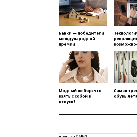
Банки — победители
Технологи
международной
революция
премии
возможно
Модный выбор: что
Самая тре
взять с собой в
обувь лета
отпуск?
Новости СМИ2