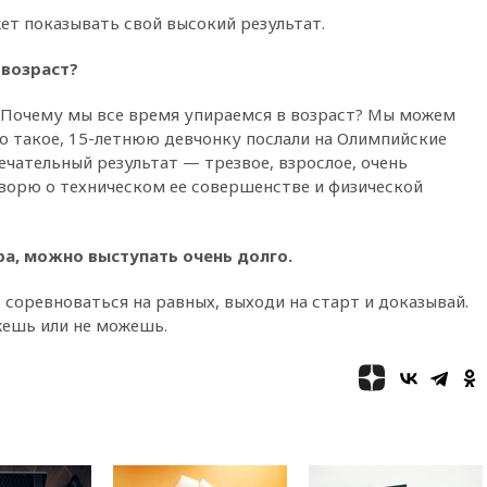
уступкам
ет показывать свой высокий результат.
вчера, 19:45
Памфилова: ЦИК
примет беспрецедентные
 возраст?
меры безопасности во время
выборов
 Почему мы все время упираемся в возраст? Мы можем
вчера, 19:35
Памфилова
то такое, 15-летнюю девчонку послали на Олимпийские
сообщила об омоложении
мечательный результат — трезвое, взрослое, очень
партийных списков на выборах
оворю о техническом ее совершенстве и физической
в Госдуму
вчера, 19:25
Путин
прокомментировал первый
а, можно выступать очень долго.
номер «Единой России» в
бюллетене
соревноваться на равных, выходи на старт и доказывай.
вчера, 19:15
Путин обсудил с
ожешь или не можешь.
Памфиловой подготовку к
единому дню голосования
вчера, 18:56
Wildberries
отрицает перенос основной
логистики за пределы России
вчера, 18:45
Крупнейший
склад маркетплейса Rozetka