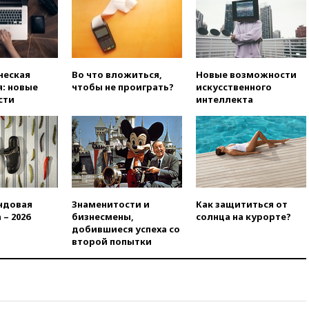
сгорел под Киевом
вчера, 18:35
Джаред Лето
лишился роли в фильме
Барри Левинсона на фоне
обвинений в насилии
ческая
Во что вложиться,
Новые возможности
: новые
чтобы не проиграть?
искусственного
вчера, 18:28
Выборы ректора
сти
интеллекта
ГИТИСа перенесены на «после
1 ноября»
вчера, 18:15
Путин указал на
нехватку врачей в
Белгородской области
вчера, 17:58
ЕС отменил
временную защиту для
ндовая
Знаменитости и
Как защититься от
военнообязанных украинцев
 – 2026
бизнесмены,
солнца на курорте?
вчера, 17:45
Шуваев сообщил
добившиеся успеха со
об учащении атак ВСУ на
второй попытки
Белгородскую область
вчера, 17:35
Шуваев за два с
половиной месяца посетил
все округа Белгородской