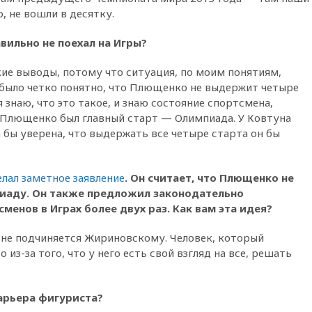
театральных деятелей
, не вошли в десятку.
вчера, 20:47
Newsweek:
вильно не поехал на Игры?
«взрывная» диарея охватила
47 из 50 штатов США
ие выводы, потому что ситуация, по моим понятиям,
вчера, 20:35
ПВО за 12 часов
 было четко понятно, что Плющенко не выдержит четыре
сбила 200 украинских
 я знаю, что это такое, и знаю состояние спортсмена,
беспилотников
я Плющенко был главный старт — Олимпиада. У Ковтуна
вчера, 20:20
Третий комплект
а бы уверена, что выдержать все четыре старта он бы
золотых медалей выиграли на
ЧЕ российские синхронистки
вчера, 20:15
ТАСС: жизни
лал заметное заявление
. Он считает, что Плющенко не
главы «Уралдронзавода»
пиаду. Он также предложил законодательно
после взрыва ничего не
менов в Играх более двух раз. Как вам эта идея?
угрожает
вчера, 20:08
По всей Грузии
 не подчиняется Жириновскому. Человек, который
снова отключилось
 из-за того, что у него есть свой взгляд на все, решать
электричество
вчера, 20:00
Зеленский связал
дефицит ракет с попыткой
арьера фигуриста?
Запада принудить Киев к