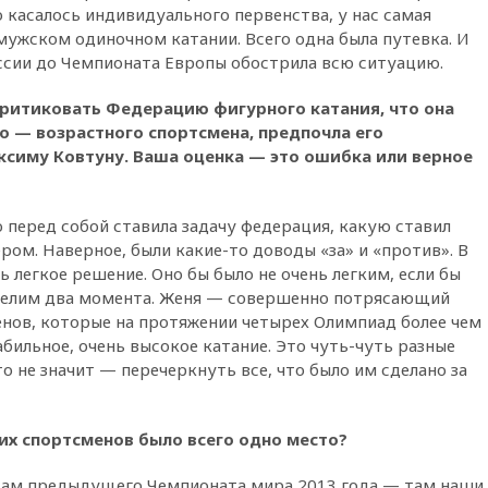
Оренбургской области
 касалось индивидуального первенства, у нас самая
мужском одиночном катании. Всего одна была путевка. И
вчера, 22:22
Минфин: в июле
оссии до Чемпионата Европы обострила всю ситуацию.
выросли нефтегазовые
доходы российского бюджета
критиковать Федерацию фигурного катания, что она
вчера, 22:15
Аксаков: ЦБ
 — возрастного спортсмена, предпочла его
согласовал первый стандарт
исламского банкинга
симу Ковтуну. Ваша оценка — это ошибка или верное
вчера, 21:43
Организаторы
«Интервидения»
ю перед собой ставила задачу федерация, какую ставил
подтвердили, что конкурс
пройдет в Саудовской Аравии
ом. Наверное, были какие-то доводы «за» и «против». В
ь легкое решение. Оно бы было не очень легким, если бы
вчера, 21:35
Машков: в РФ
зделим два момента. Женя — совершенно потрясающий
подготовили концепцию
развития театрального
енов, которые на протяжении четырех Олимпиад более чем
искусства до 2035 года
абильное, очень высокое катание. Это чуть-чуть разные
то не значит — перечеркнуть все, что было им сделано за
вчера, 21:21
Правительство
РФ разрешило продажу
бензина старых
экологических классов
ших спортсменов было всего одно место?
вчера, 21:15
Путин обсудил с
там предыдущего Чемпионата мира 2013 года — там наши
Машковым 150-летие Союза