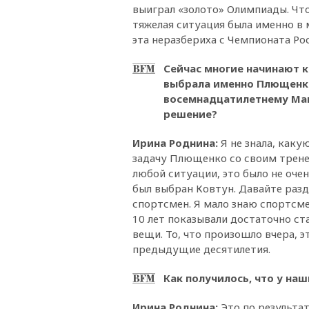
выиграл «золото» Олимпиады. Что
тяжелая ситуация была именно в 
эта неразбериха с Чемпионата Р
Сейчас многие начинают 
выбрала именно Плющенко
восемнадцатилетнему Мак
решение?
Ирина Роднина
:
Я не знала, каку
задачу Плющенко со своим тренер
любой ситуации, это было не очен
был выбран Ковтун. Давайте ра
спортсмен. Я мало знаю спортсм
10 лет показывали достаточно ст
вещи. То, что произошло вчера, э
предыдущие десятилетия.
Как получилось, что у на
Ирина Роднина
:
Это по результа