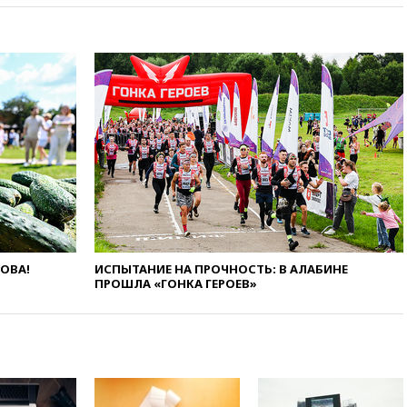
области
вчера, 17:25
Путин встретился
с врио губернатора
Белгородской области
Шуваевым
вчера, 17:20
«Ведомости»:
начальник тыла Санчик не
справился с возросшими
объемами работ
вчера, 17:15
В аэропорту Сочи
введен план «Ковер»
вчера, 16:55
При атаке дрона
ВСУ на больницу в Донецке
погибла женщина
ЛОВА!
ИСПЫТАНИЕ НА ПРОЧНОСТЬ: В АЛАБИНЕ
ПРОШЛА «ГОНКА ГЕРОЕВ»
вчера, 16:45
Франция уже три
года не выдает визу
дипломату РФ
вчера, 16:35
ПВО сбила еще
три БПЛА на подлете к Москве
вчера, 16:15
На территории