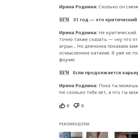
Ирина Роднина
:
Сколько он смож
31 год — это критический
Ирина Роднина
:
Не критический.
точно также сказать — «ну что э
игры»... Но девчонка показала за
осмысленное катание. Я уже не г
форме.
Если продолжается карьер
Ирина Роднина
:
Пока ты можешь 
Не сколько тебе лет, а что ты м
0
0
РЕКОМЕНДУЕМ: