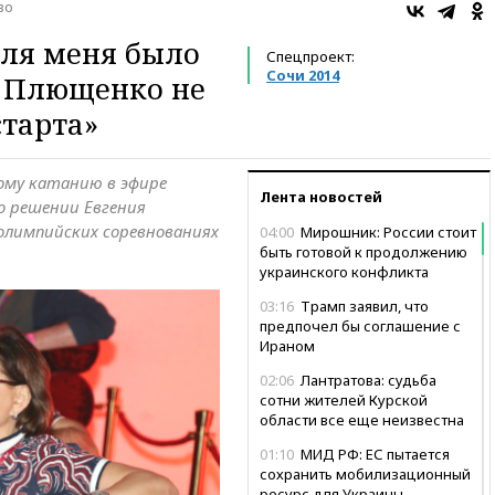
во
Для меня было
Спецпроект:
Сочи 2014
о Плющенко не
тарта»
ому катанию в эфире
Лента новостей
 о решении Евгения
олимпийских соревнованиях
04:00
Мирошник: России стоит
быть готовой к продолжению
украинского конфликта
03:16
Трамп заявил, что
предпочел бы соглашение с
Ираном
02:06
Лантратова: судьба
сотни жителей Курской
области все еще неизвестна
01:10
МИД РФ: ЕС пытается
сохранить мобилизационный
ресурс для Украины