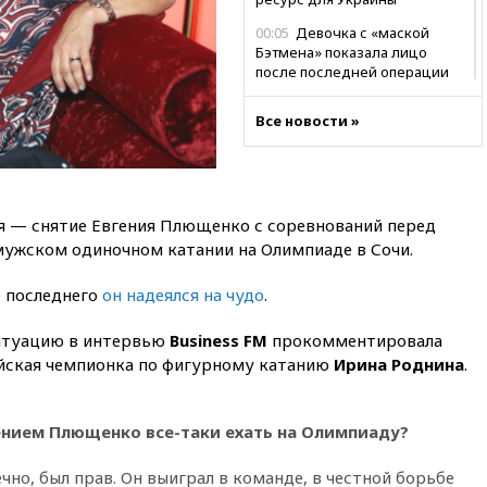
00:05
Девочка с «маской
Бэтмена» показала лицо
после последней операции
вчера, 23:35
Российского
Все новости »
историка Артема Кирпиченка
арестовали в Израиле
вчера, 23:23
«Спартак»
разгромил «Оренбург» в
Кубке России
я — снятие Евгения Плющенко с соревнований перед
ужском одиночном катании на Олимпиаде в Сочи.
вчера, 23:00
Пост Дмитриева в
X о миграционном кризисе в
Сеуте набрал миллион
о последнего
он надеялся на чудо
.
просмотров
итуацию в интервью
Business FM
прокомментировала
вчера, 22:49
Минпромторг:
йская чемпионка по фигурному катанию
банкротство «Кванта» не
Ирина Роднина
.
означает прекращения
производства телевизоров в
РФ
нием Плющенко все-таки ехать на Олимпиаду?
вчера, 22:35
Семь грузовых
вагонов сошли с рельсов в
ечно, был прав. Он выиграл в команде, в честной борьбе