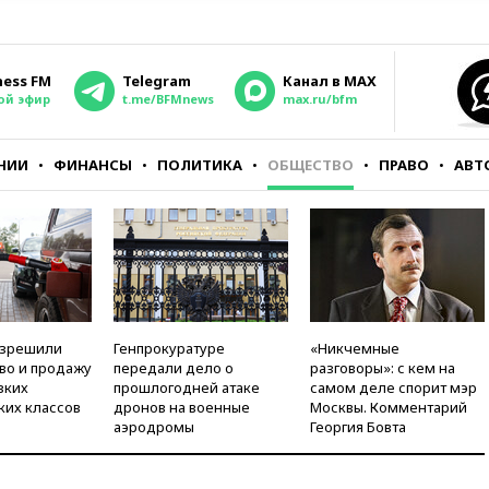
ness FM
Telegram
Канал в MAX
ой эфир
t.me/BFMnews
max.ru/bfm
НИИ
ФИНАНСЫ
ПОЛИТИКА
ОБЩЕСТВО
ПРАВО
АВТ
азрешили
Генпрокуратуре
«Никчемные
во и продажу
передали дело о
разговоры»: с кем на
зких
прошлогодней атаке
самом деле спорит мэр
ких классов
дронов на военные
Москвы. Комментарий
аэродромы
Георгия Бовта