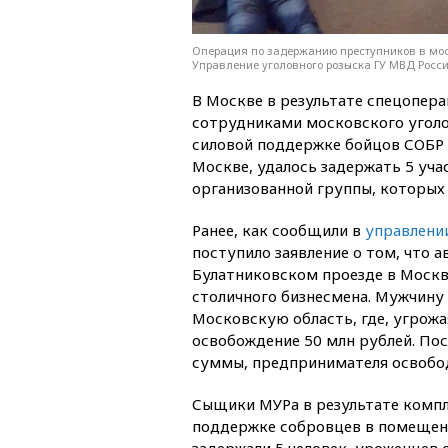
Операция по задержанию преступников в мос
Управление уголовного розыска ГУ МВД Росс
В Москве в результате спецопера
сотрудниками московского уголо
силовой поддержке бойцов СОБР
Москве, удалось задержать 5 уча
организованной группы, которых
Ранее, как сообщили в
управлени
поступило заявление о том, что а
Булатниковском проезде в Москв
столичного бизнесмена. Мужчину
Московскую область, где, угрожа
освобождение 50 млн рублей. Пос
суммы, предпринимателя освобо
Сыщики МУРа в результате комп
поддержке собровцев в помещени
задержали 5 человек, уроженцев 