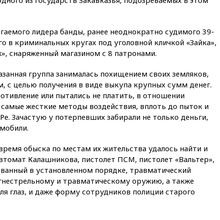
вчера, 22:15
Три человека
получили ножевые ранения
при нападении в Чехии
гаемого лидера банды, ранее неоднократно судимого 39-
го в криминальных кругах под уголовной кличкой «Зайка»,
вчера, 22:00
Путин поручил
», снаряженный магазином с 8 патронами.
выделить средства на новые
РЛС для Белгородской
области
занная группа занималась похищением своих земляков,
, с целью получения в виде выкупа крупных сумм денег.
вчера, 21:56
The Atlantic: Маск
отивление или пытались не платить, в отношении
отказал Украине в
использовании Starlink для
самые жесткие методы воздействия, вплоть до пыток и
атак вглубь РФ
Ре. Зачастую у потерпевших забирали не только деньги,
омобили.
вчера, 21:35
После пожара на
складе в Брянске возбудили
уголовное дело
время обыска по местам их жительства удалось найти и
втомат Калашникова, пистолет ПСМ, пистолет «Вальтер»,
вчера, 21:26
Лидеры сборной
рованный в установленном порядке, травматический
РФ по гимнастике получили
официальный отказ в визах от
огнестрельному и травматическому оружию, а также
Хорватии
ля глаз, и даже форму сотрудников полиции старого
вчера, 21:15
Пентагон
опубликовал 16 новых видео с