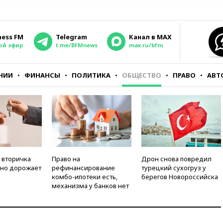
ness FM
Telegram
Канал в MAX
ой эфир
t.me/BFMnews
max.ru/bfm
НИИ
ФИНАНСЫ
ПОЛИТИКА
ОБЩЕСТВО
ПРАВО
АВТ
 вторичка
Право на
Дрон снова повредил
но дорожает
рефинансирование
турецкий сухогруз у
комбо-ипотеки есть,
берегов Новороссийска
механизма у банков нет