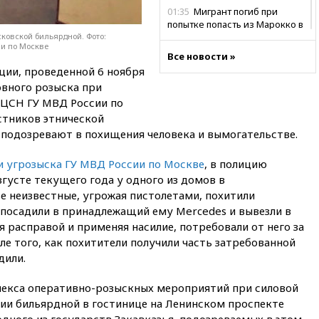
01:35
Мигрант погиб при
попытке попасть из Марокко в
ковской бильярдной. Фото:
Сеуту на параплане
ии по Москве
Все новости »
00:30
FT: ЕС не готов принять в
ции, проведенной 6 ноября
блок Украину из-за уровня
коррупции
вного розыска при
 ЦСН ГУ МВД России по
вчера, 23:35
Лукашенко
стников этнической
объяснил экономическую
выгоду безвизового режима с
 подозревают в похищения человека и вымогательстве.
ЕС
и угрозыска ГУ МВД России по Москве
, в полицию
вчера, 22:59
На башню
вгусте текущего года у одного из домов в
ресторана «Армения» в
Москве вернут утраченную
е неизвестные, угрожая пистолетами, похитили
скульптуру балерины
 посадили в принадлежащий ему Mercedes и вывезли в
я расправой и применяя насилие, потребовали от него за
вчера, 22:45
Литовец
протаранил погранпункт при
ле того, как похитители получили часть затребованной
попытке попасть в Россию
дили.
вчера, 22:28
Бессент
лекса оперативно-розыскных мероприятий при силовой
анонсировал скорое
соглашение о прекращении
и бильярдной в гостинице на Ленинском проспекте
огня США и Ирана
одного из государств Закавказья, подозреваемых в этом