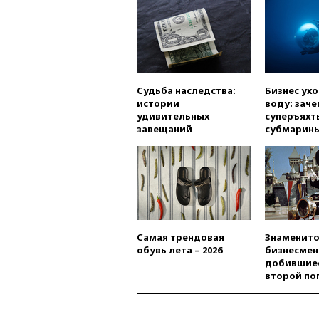
Судьба наследства:
Бизнес ух
истории
воду: заче
удивительных
суперъяхт
завещаний
субмарин
Самая трендовая
Знаменито
обувь лета – 2026
бизнесмен
добившиес
второй по