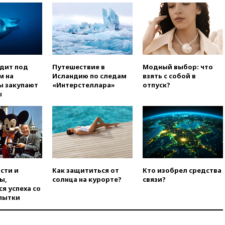
вчера, 17:48
Bloomberg:
авиакомпании США обязали
проверить самолеты Boeing на
наличие трещин
вчера, 17:35
В Казани
пятилетний ребенок погиб при
одит под
Путешествие в
Модный выбор: что
падении из окна десятого
м на
Исландию по следам
взять с собой в
этажа
ы закупают
«Интерстеллара»
отпуск?
ы
вчера, 17:17
Bloomberg:
киберкомандование США
расследует серию
самоубийств своих служащих
вчера, 17:00
Сняты
ограничения на полеты в
аэропорту Геленджика
сти и
Как защититься от
Кто изобрел средства
вчера, 16:50
В Братиславе
ы,
солнца на курорте?
связи?
загорелся крупнейший НПЗ
я успеха со
Slovnaft
пытки
вчера, 16:45
«Яблоко» подаст
иск к депутату Госдумы
Алексею Журавлеву