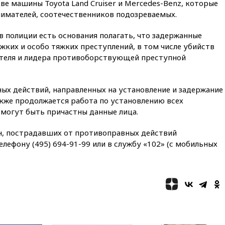
НЛО
ве машины Toyota Land Cruiser и Mercedes-Benz, которые
имателей, соотечественников подозреваемых.
вчера, 21:00
На границе
Украины с Польшей скопилось
свыше 6,5 тысячи грузовиков
 полиции есть основания полагать, что задержанные
ких и особо тяжких преступлений, в том числе убийств
вчера, 20:53
Швыдкой:
теля и лидера противоборствующей преступной
«Интервидение» точно
пройдет в 2026 году
вчера, 20:45
ПВО за день
ых действий, направленных на установление и задержание
сбила еще 75 украинских
акже продолжается работа по установлению всех
беспилотников над Россией
 могут быть причастны данные лица.
вчера, 20:35
Велосипедист
погиб при атаке FPV-дрона в
н, пострадавших от противоправных действий
Белгородской области
лефону (495) 694-91-99 или в службу «102» (с мобильных
вчера, 20:30
Лидию Невзорову
заочно арестовали по делу о
финансировании
экстремизма
вчера, 20:20
Суд США
постановил остановить
строительство бального зала в
Белом доме