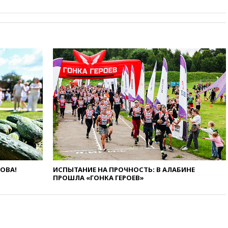
вчера, 18:55
Минобороны
отчиталось об ударах по двум
украинским сухогрузам в
Черном море
вчера, 18:47
Школьники из РФ
стали абсолютными
чемпионами на олимпиаде по
ИИ
вчера, 18:39
Два человека
погибли в результате удара
ВСУ по многоэтажке в Керчи
вчера, 18:25
Беспилотник
атаковал турецкий сухогруз у
побережья Новороссийска
ЛОВА!
ИСПЫТАНИЕ НА ПРОЧНОСТЬ: В АЛАБИНЕ
вчера, 18:18
Товарооборот
ПРОШЛА «ГОНКА ГЕРОЕВ»
Китая и России вырос в этом
году более чем на четверть
вчера, 17:55
Мужчина получил
ранения при атаке дрона на
Белгородскую область