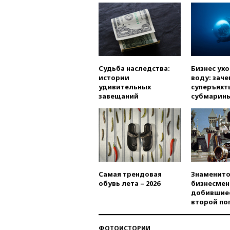
Судьба наследства:
Бизнес ух
истории
воду: заче
удивительных
суперъяхт
завещаний
субмарин
Самая трендовая
Знаменито
обувь лета – 2026
бизнесмен
добившиес
второй по
ФОТОИСТОРИИ