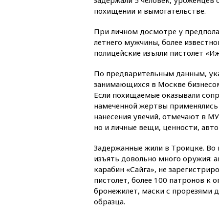
похищении и вымогательстве.
При личном досмотре у предпола
летнего мужчины, более известно
полицейские изъяли пистолет «Иж
По предварительным данным, ука
занимающихся в Москве бизнесом
Если похищаемые оказывали сопр
намеченной жертвы применялись 
нанесения увечий, отмечают в МУ
но и личные вещи, ценности, авт
Задержанные жили в Троицке. Во 
изъять довольно много оружия: а
карабин «Сайга», не зарегистри
пистолет, более 100 патронов к 
бронежилет, маски с прорезями д
образца.