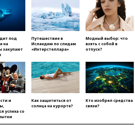
вчера, 20:15
Сенат США
одобрил ужесточение
санкций против России и
Ирана
вчера, 20:00
СК возбудил дело
против журналистки Катерины
одит под
Путешествие в
Модный выбор: что
Гордеевой о фейках о ВС
м на
Исландию по следам
взять с собой в
России
ы закупают
«Интерстеллара»
отпуск?
ы
вчера, 19:45
ISU предоставил
нейтральный статус
фигуристкам Валиевой и
Трусовой
вчера, 19:35
Зеленский
впервые совершил
официальный визит в Сербию
сти и
Как защититься от
Кто изобрел средства
вчера, 19:19
Россиянка
ы,
солнца на курорте?
связи?
погибла во Французских
я успеха со
Альпах
пытки
вчера, 19:00
Открытое
горение на складе в Брянске
ликвидировано