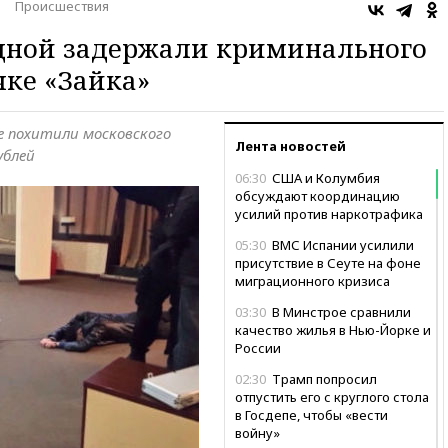
Происшествия
рдной задержали криминального
чке «Зайка»
е похитили московского
Лента новостей
ублей
06:30
США и Колумбия
обсуждают координацию
усилий против наркотрафика
05:30
ВМС Испании усилили
присутствие в Сеуте на фоне
миграционного кризиса
03:30
В Минстрое сравнили
качество жилья в Нью-Йорке и
России
02:30
Трамп попросил
отпустить его с круглого стола
в Госдепе, чтобы «вести
войну»