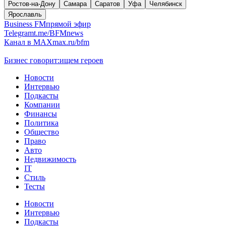
Ростов-на-Дону
Самара
Саратов
Уфа
Челябинск
Ярославль
Business FM
прямой эфир
Telegram
t.me/BFMnews
Канал в MAX
max.ru/bfm
Бизнес говорит:
ищем героев
Новости
Интервью
Подкасты
Компании
Финансы
Политика
Общество
Право
Авто
Недвижимость
IT
Стиль
Тесты
Новости
Интервью
Подкасты