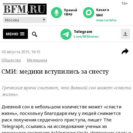
16+
Канал в
прямой
эфир
MAX
Москва
max.ru/bfm
Telegram
МЕНЮ
t.me/BFMnews
30 августа 2015, 16:15
Общество
Медицина
СМИ: медики вступились за сиесту
Греческие врачи считают, что дневной сон может «спасти
жизнь»
Дневной сон в небольшом количестве может «спасти
жизнь», поскольку благодаря ему у людей снижается
риск получения сердечного приступа, пишет The
Telegraph, ссылаясь на исследование ученых из
греческого госпиталя Asklepieion Voula. Изложение статьи