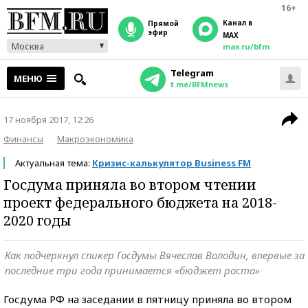
16+
Канал в
прямой
эфир
MAX
Москва
max.ru/bfm
Telegram
МЕНЮ
t.me/BFMnews
17 ноября 2017, 12:26
Финансы
Макроэкономика
Актуальная тема:
Кризис-калькулятор Business FM
Госдума приняла во втором чтении
проект федерального бюджета на 2018-
2020 годы
Как подчеркнул спикер Госдумы Вячеслав Володин, впервые за
последние три года принимается «бюджет роста»
Госдума РФ на заседании в пятницу приняла во втором