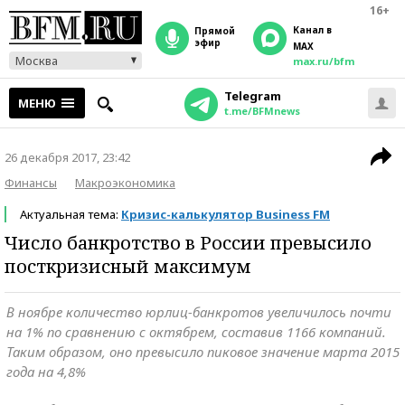
16+
Канал в
прямой
эфир
MAX
Москва
max.ru/bfm
Telegram
МЕНЮ
t.me/BFMnews
26 декабря 2017, 23:42
Финансы
Макроэкономика
Актуальная тема:
Кризис-калькулятор Business FM
Число банкротство в России превысило
посткризисный максимум
В ноябре количество юрлиц-банкротов увеличилось почти
на 1% по сравнению с октябрем, составив 1166 компаний.
Таким образом, оно превысило пиковое значение марта 2015
года на 4,8%