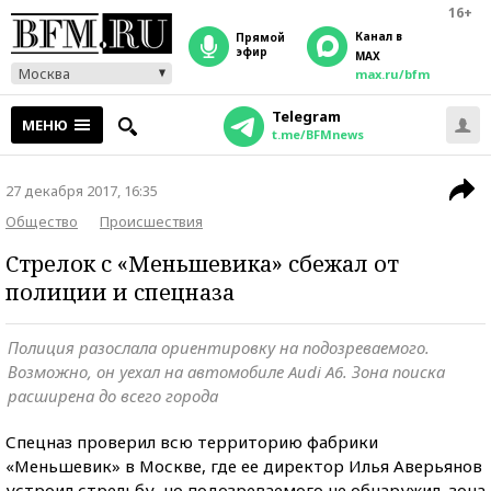
16+
Канал в
прямой
эфир
MAX
Москва
max.ru/bfm
Telegram
МЕНЮ
t.me/BFMnews
27 декабря 2017, 16:35
Общество
Происшествия
Стрелок с «Меньшевика» сбежал от
полиции и спецназа
Полиция разослала ориентировку на подозреваемого.
Возможно, он уехал на автомобиле Audi A6. Зона поиска
расширена до всего города
Спецназ проверил всю территорию фабрики
«Меньшевик» в Москве, где ее директор Илья Аверьянов
устроил стрельбу, но подозреваемого не обнаружил, зона