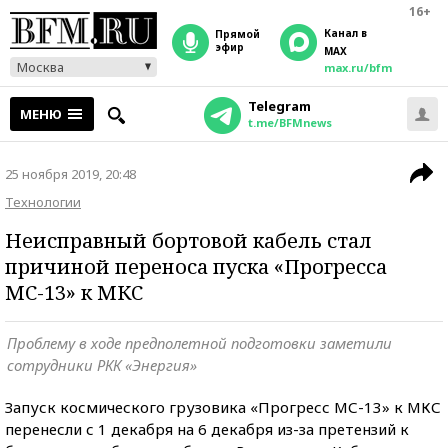
16+
Канал в
прямой
эфир
MAX
Москва
max.ru/bfm
Telegram
МЕНЮ
t.me/BFMnews
25 ноября 2019, 20:48
Технологии
Неисправный бортовой кабель стал
причиной переноса пуска «Прогресса
МС-13» к МКС
Проблему в ходе предполетной подготовки заметили
сотрудники РКК «Энергия»
Запуск космического грузовика «Прогресс МС-13» к МКС
перенесли с 1 декабря на 6 декабря из-за претензий к