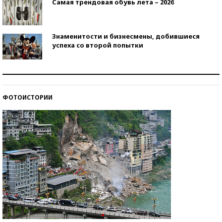
Самая трендовая обувь лета – 2026
Знаменитости и бизнесмены, добившиеся
успеха со второй попытки
Как защититься от солнца на курорте?
ФОТОИСТОРИИ
Кто изобрел средства связи?