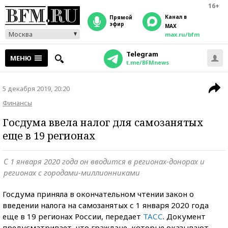
16+
Канал в
прямой
эфир
MAX
Москва
max.ru/bfm
Telegram
МЕНЮ
t.me/BFMnews
5 декабря 2019, 20:20
Финансы
Госдума ввела налог для самозанятых
еще в 19 регионах
С 1 января 2020 года он вводится в регионах-донорах и
регионах с городами-миллионниками
Госдума приняла в окончательном чтении закон о
введении налога на самозанятых с 1 января 2020 года
еще в 19 регионах России, передает
ТАСС
. Документ
предусматривает, что граждане, которые оказывают