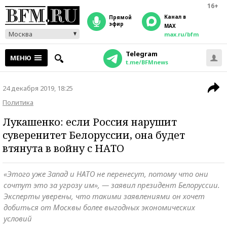
16+
Канал в
прямой
эфир
MAX
Москва
max.ru/bfm
Telegram
МЕНЮ
t.me/BFMnews
24 декабря 2019, 18:25
Политика
Лукашенко: если Россия нарушит
суверенитет Белоруссии, она будет
втянута в войну с НАТО
«Этого уже Запад и НАТО не перенесут, потому что они
сочтут это за угрозу им», — заявил президент Белоруссии.
Эксперты уверены, что такими заявлениями он хочет
добиться от Москвы более выгодных экономических
условий