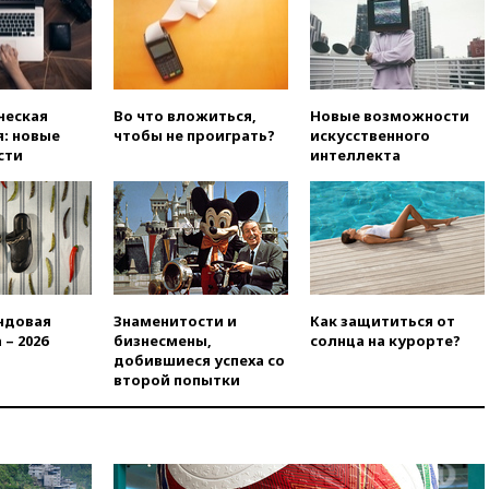
развития театрального
искусства до 2035 года
вчера, 21:21
Правительство
РФ разрешило продажу
бензина старых
ческая
Во что вложиться,
Новые возможности
экологических классов
: новые
чтобы не проиграть?
искусственного
вчера, 21:15
Путин обсудил с
сти
интеллекта
Машковым 150-летие Союза
театральных деятелей
вчера, 20:47
Newsweek:
«взрывная» диарея охватила
47 из 50 штатов США
вчера, 20:35
ПВО за 12 часов
сбила 200 украинских
ндовая
Знаменитости и
Как защититься от
беспилотников
 – 2026
бизнесмены,
солнца на курорте?
добившиеся успеха со
вчера, 20:20
Третий комплект
второй попытки
золотых медалей выиграли на
ЧЕ российские синхронистки
вчера, 20:15
ТАСС: жизни
главы «Уралдронзавода»
после взрыва ничего не