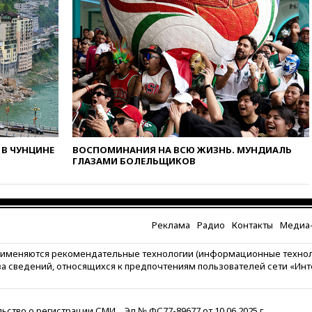
угрожает
вчера, 20:08
По всей Грузии
снова отключилось
электричество
вчера, 20:00
Зеленский связал
дефицит ракет с попыткой
Запада принудить Киев к
уступкам
вчера, 19:45
Памфилова: ЦИК
примет беспрецедентные
В ЧУНЦИНЕ
ВОСПОМИНАНИЯ НА ВСЮ ЖИЗНЬ. МУНДИАЛЬ
меры безопасности во время
ГЛАЗАМИ БОЛЕЛЬЩИКОВ
выборов
вчера, 19:35
Памфилова
сообщила об омоложении
партийных списков на выборах
Реклама
Радио
Контакты
Медиа-
в Госдуму
рименяются рекомендательные технологии (информационные техно
вчера, 19:25
Путин
за сведений, относящихся к предпочтениям пользователей сети «Ин
прокомментировал первый
номер «Единой России» в
бюллетене
ьство о регистрации СМИ
Эл № ФС77-89677 от 10.06.2025 г.