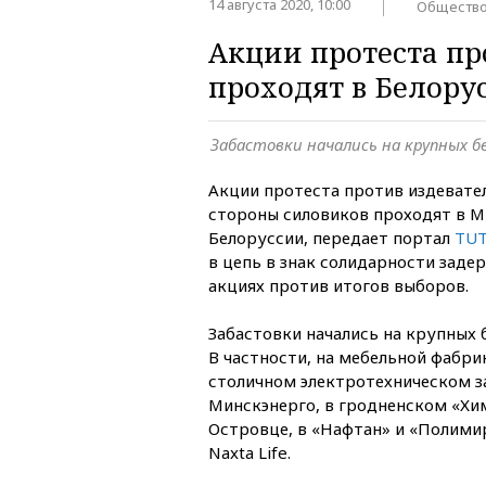
14 августа 2020, 10:00
Обществ
Акции протеста пр
проходят в Белору
Забастовки начались на крупных б
Акции протеста против издевател
стороны силовиков проходят в М
Белоруссии, передает портал
TUT
в цепь в знак солидарности заде
акциях против итогов выборов.
Забастовки начались на крупных 
В частности, на мебельной фабрик
столичном электротехническом за
Минскэнерго, в гродненском «Хи
Островце, в «Нафтан» и «Полими
Naxta Life.