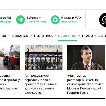
ness FM
Telegram
Канал в MAX
ой эфир
t.me/BFMnews
max.ru/bfm
НИИ
ФИНАНСЫ
ПОЛИТИКА
ОБЩЕСТВО
ПРАВО
АВТ
азрешили
Генпрокуратуре
«Никчемные
во и продажу
передали дело о
разговоры»: с кем на
зких
прошлогодней атаке
самом деле спорит мэр
ких классов
дронов на военные
Москвы. Комментарий
аэродромы
Георгия Бовта