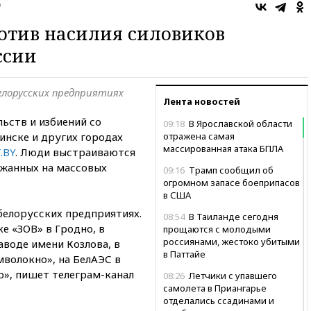
о
отив насилия силовиков
ссии
елорусских предприятиях
Лента новостей
ьств и избиений со
09:18
В Ярославской области
инске и других городах
отражена самая
массированная атака БПЛА
.BY
. Люди выстраиваются
ржанных на массовых
09:16
Трамп сообщил об
огромном запасе боеприпасов
в США
белорусских предприятиях.
08:54
В Таиланде сегодня
е «ЗОВ» в Гродно, в
прощаются с молодыми
россиянами, жестоко убитыми
воде имени Козлова, в
в Паттайе
мволокно», на БелАЭС в
р», пишет телеграм-канал
08:26
Летчики с упавшего
самолета в Приангарье
отделались ссадинами и