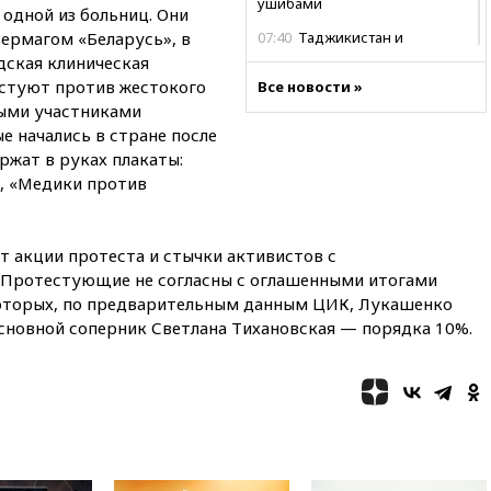
ушибами
одной из больниц. Они
вермагом «Беларусь», в
07:40
Таджикистан и
SpaceX/Starlink расширяют
одская клиническая
сотрудничество в сфере
естуют против жестокого
Все новости »
технологий
ыми участниками
07:00
Силы ПВО сбили шесть
 начались в стране после
БПЛА ВСУ, летевших на
ржат в руках плакаты:
Москву
, «Медики против
06:25
Золото подорожало до
$4350 за тройскую унцию
ят акции протеста и стычки активистов с
06:01
МИД РФ: Казахстан
понимает сущность киевского
 Протестующие не согласны с оглашенными итогами
режима
которых, по предварительным данным ЦИК, Лукашенко
 основной соперник Светлана Тихановская — порядка 10%.
05:10
Дом детства Нила
Армстронга впервые за 38 лет
выставили на продажу
04:00
Мирошник: России стоит
быть готовой к продолжению
украинского конфликта
03:16
Трамп заявил, что