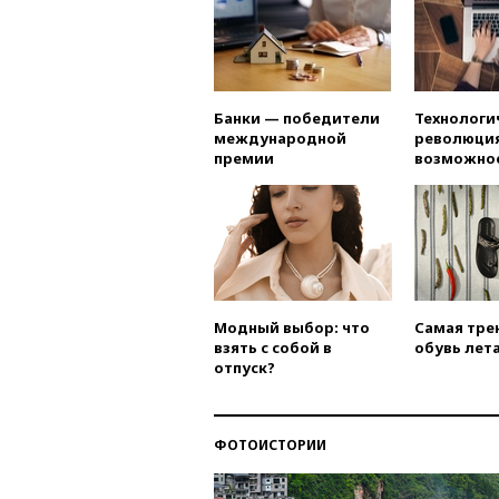
Банки — победители
Технологи
международной
революция
премии
возможно
Модный выбор: что
Самая тре
взять с собой в
обувь лета
отпуск?
ФОТОИСТОРИИ