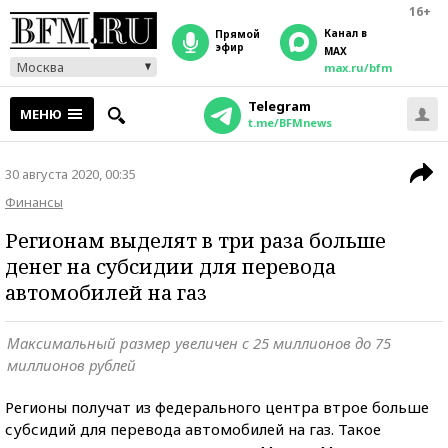
16+
Канал в
прямой
эфир
MAX
Москва
max.ru/bfm
Telegram
МЕНЮ
t.me/BFMnews
30 августа 2020, 00:35
Финансы
Регионам выделят в три раза больше
денег на субсидии для перевода
автомобилей на газ
Максимальный размер увеличен с 25 миллионов до 75
миллионов рублей
Регионы получат из федерального центра втрое больше
субсидий для перевода автомобилей на газ. Такое