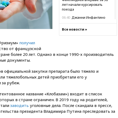
лет начали курсировать
поезда
06:40
Джанни Инфантино
вновь угодил в скандал: на
этот раз интимного характера
Все новости »
06:33
ВВС: работы Бэнкси
обошлись британским
Фризиум»
получил
налогоплательщикам в 150
ство от французской
тысяч фунтов стерлингов
ране более 20 лет. Однако в конце 1990-х производитель
05:37
Почти треть россиян
ные документы.
готовы к покупке квартиры
вскладчину
ов официальной закупки препарата было тяжело и
02:38
В Баренцевом море
ели тяжелобольных детей приобретали его у
нашли потопленный в 1942
 за рубеж.
году немецкий транспорт
01:20
Bloomberg: Пентагон
ентованное название «Клобазам») входит в список
просит оборонные компании
торых в стране ограничен. В 2019 году на родителей,
увеличить производство
стали
заводить
уголовные дела. После скандала в прессе,
00:33
CNBC: Burger King вышел
ательства президента Владимира Путина преследовать за
на второе место среди сетей