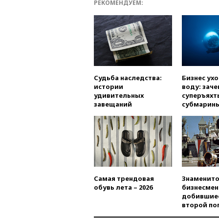
РЕКОМЕНДУЕМ:
Судьба наследства:
Бизнес ух
истории
воду: заче
удивительных
суперъяхт
завещаний
субмарин
Самая трендовая
Знаменито
обувь лета – 2026
бизнесмен
добившиес
второй по