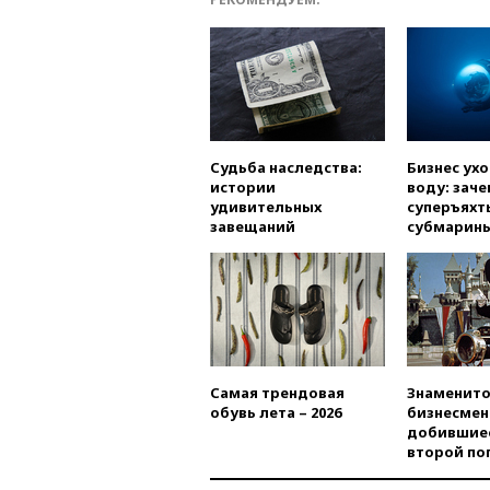
Судьба наследства:
Бизнес ух
истории
воду: заче
удивительных
суперъяхт
завещаний
субмарин
Самая трендовая
Знаменито
обувь лета – 2026
бизнесмен
добившиес
второй по