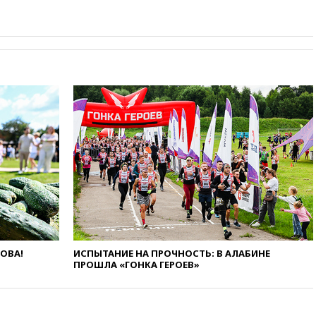
похороны своего отца
вчера, 14:14
Китай объявил
высший уровень опасности из-
за приближения тайфуна
вчера, 13:47
Welt am Sonntag:
ЕС нарастил импорт
российского СПГ
вчера, 13:13
Число жертв
атаки БПЛА на Белгород
выросло до пяти
вчера, 13:09
Беспилотная
опасность объявлена в
Московской области
вчера, 12:48
На фоне угрозы
БПЛА приостановил работу
аэропорт Калуги
ЛОВА!
ИСПЫТАНИЕ НА ПРОЧНОСТЬ: В АЛАБИНЕ
ПРОШЛА «ГОНКА ГЕРОЕВ»
вчера, 12:37
ВС РФ заняли
еще два села в ДНР
вчера, 12:12
Хуситы атаковали
НПЗ в Саудовской Аравии