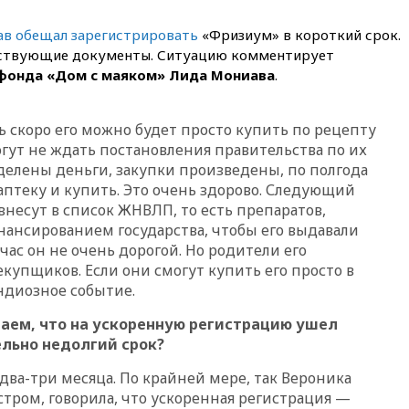
быстрого питания в США
в обещал зарегистрировать
«Фризиум» в короткий срок.
вчера, 23:23
Bloomberg: США
хотят испытать ПРО «Золотой
етствующие документы. Ситуацию комментирует
купол» в этом году
фонда «Дом с маяком» Лида Мониава
.
вчера, 22:39
European Aquatics:
у России есть право провести
ь скоро его можно будет просто купить по рецепту
ЧЕ по водным видам спорта в
2028 году
огут не ждать постановления правительства по их
ыделены деньги, закупки произведены, по полгода
вчера, 21:43
В Москве
 аптеку и купить. Это очень здорово. Следующий
начались испытания
беспилотного поезда
внесут в список ЖНВЛП, то есть препаратов,
«Ласточка»
ансированием государства, чтобы его выдавали
час он не очень дорогой. Но родители его
вчера, 21:12
«Зенит» проиграл
дебютанту РПЛ «Родине» со
купщиков. Если они смогут купить его просто в
счетом 1:2
андиозное событие.
вчера, 20:44
WSJ: Трамп уже
аем, что на ускоренную регистрацию ушел
готов прекратить войну с
ельно недолгий срок?
Ираном без ядерной сделки
вчера, 20:12
Финляндия не
 два-три месяца. По крайней мере, так Вероника
намерена передавать Украине
стром, говорила, что ускоренная регистрация —
ракеты для Patriot