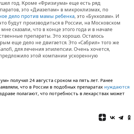
 ушел год. Кроме «Фризиума» еще есть ряд
вчера, 19:42
МВД намерено
аратов, это «Диазепам» в микроклизмах, по
сократить срок уплаты
ное дело против мамы ребенка
, это «Букколам». И
автоштрафов для
что будут производиться в России, на Московском
иностранцев с 60 дней до
не сказали, что в конце этого года и в начале
суток
ственные препараты. Это хорошо. Осталось
вчера, 19:13
Оборонным
орым еще дело не двигается. Это «Сабрил» того же
компаниям в США поручено
nofi, для лечения эпилепсии. Очень хочется,
оперативно нарастить
 предложило этой компании ускоренную
производство вооружений
вчера, 18:54
ТАСС: Украина
лишится половины аграрного
экспорта из-за простоя в
» получил 24 августа сроком на пять лет. Ранее
портах Одессы
аявляли, что в России в подобных препаратах
нуждаются
вчера, 18:18
БПЛА повторно
нздраве полагают, что потребность в лекарствах может
атаковали Белгород
вчера, 17:42
Израиль отверг
план Совета мира о выводе
войск из сектора Газа
вчера, 17:13
ТАСС: видео с
Моджтабой Хаменеи,