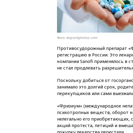
Фото: depositphotos.com
Противосудорожный препарат «
регистрацию в России. Это лекар
компании Sanofi применялось в ст
не стал продлевать разрешитель
Поскольку добиться от госорган
занимало это долгий срок, родит
перекупщиков или сами выезжали
«Фризиум» (международное непат
психотропных веществ, оборот ко
нелегально его приобретающих, 
акций протеста, петиций и вмеш
покупку лекарства перестали.