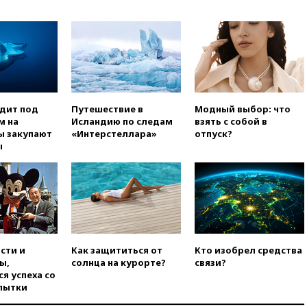
вчера, 11:53
В Уфе украинский
БПЛА попал в стройку вместо
предприятия
вчера, 11:11
Одесса осталась
без света и воды
вчера, 10:53
Три человека
одит под
Путешествие в
Модный выбор: что
погибли в результате ночной
м на
Исландию по следам
взять с собой в
атаки БПЛА ВСУ на Белгород
ы закупают
«Интерстеллара»
отпуск?
вчера, 10:31
ВС РФ ударили по
ы
одесской портовой
инфраструктуре
вчера, 10:10
Премьер Японии
снова не упомянула, чья
атомная бомба разрушила
Нагасаки
вчера, 09:47
Два ребенка
сти и
Как защититься от
Кто изобрел средства
ранены в ходе атаки БПЛА на
ы,
солнца на курорте?
связи?
Белгород
я успеха со
пытки
вчера, 09:09
Минобороны: за