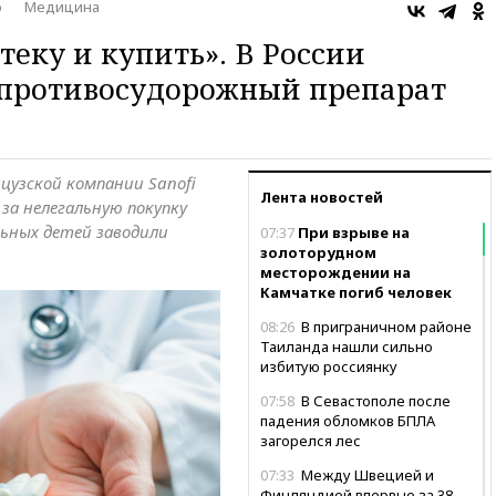
о
Медицина
теку и купить». В России
 противосудорожный препарат
цузской компании Sanofi
Лента новостей
 за нелегальную покупку
льных детей заводили
07:37
При взрыве на
золоторудном
месторождении на
Камчатке погиб человек
08:26
В приграничном районе
Таиланда нашли сильно
избитую россиянку
07:58
В Севастополе после
падения обломков БПЛА
загорелся лес
07:33
Между Швецией и
Финляндией впервые за 38