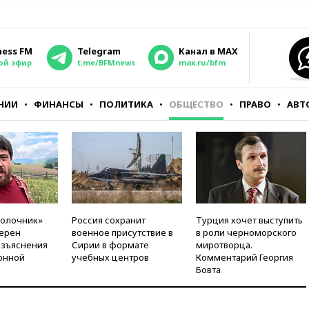
ness FM
Telegram
Канал в MAX
ой эфир
t.me/BFMnews
max.ru/bfm
НИИ
ФИНАНСЫ
ПОЛИТИКА
ОБЩЕСТВО
ПРАВО
АВТ
молочник»
Россия сохранит
Турция хочет выступить
ерен
военное присутствие в
в роли черноморского
азъяснения
Сирии в формате
миротворца.
онной
учебных центров
Комментарий Георгия
Бовта