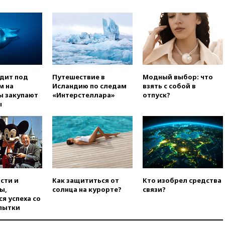
опубликованное сегодня,
снято давно
вчера, 16:47
Сирия и Россия
договорились о присутствии
российских военных баз в
республике
вчера, 16:16
Bloomberg: США
одит под
Путешествие в
Модный выбор: что
потратят 400 млн долларов на
м на
Исландию по следам
взять с собой в
противодроновые лазеры
ы закупают
«Интерстеллара»
отпуск?
вчера, 15:48
Reuters:
ы
европейский аналог Starlink
IRIS2 может появиться в 2029
году
вчера, 15:46
«Росатом»
возвращает специалистов в
Иран на АЭС «Бушер»
вчера, 15:15
В Москве
сти и
Как защититься от
Кто изобрел средства
арестованы два руководителя
ы,
солнца на курорте?
связи?
производителя БПЛА
я успеха со
пытки
вчера, 14:50
Лионель Месси
прибыл в Росарио на