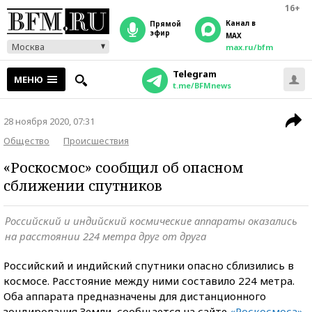
16+
Канал в
прямой
эфир
MAX
Москва
max.ru/bfm
Telegram
МЕНЮ
t.me/BFMnews
28 ноября 2020, 07:31
Общество
Происшествия
«Роскосмос» сообщил об опасном
сближении спутников
Российский и индийский космические аппараты оказались
на расстоянии 224 метра друг от друга
Российский и индийский спутники опасно сблизились в
космосе. Расстояние между ними составило 224 метра.
Оба аппарата предназначены для дистанционного
зондирования Земли, сообщается на сайте
«Роскосмоса»
.