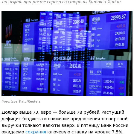
на нефть при росте спроса со стороны Китая и Индии
Фото: Issei Kato/Reuters
Доллар выше 73, евро — больше 78 рублей. Растущий
дефицит бюджета и снижение предложения экспортной
выручки толкают валюты вверх. В пятницу Банк России
ожидаемо
сохранил
ключевую ставку на уровне 7,5%.