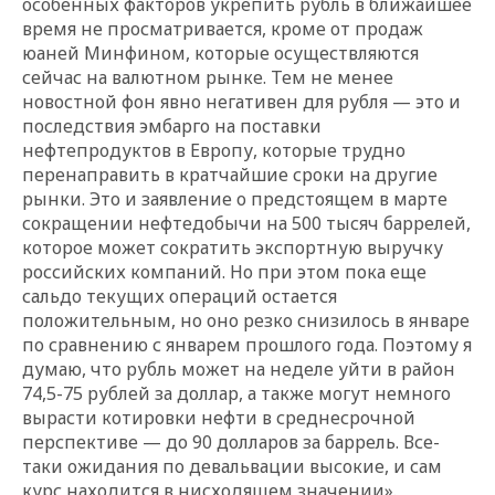
особенных факторов укрепить рубль в ближайшее
время не просматривается, кроме от продаж
юаней Минфином, которые осуществляются
сейчас на валютном рынке. Тем не менее
новостной фон явно негативен для рубля — это и
последствия эмбарго на поставки
нефтепродуктов в Европу, которые трудно
перенаправить в кратчайшие сроки на другие
рынки. Это и заявление о предстоящем в марте
сокращении нефтедобычи на 500 тысяч баррелей,
которое может сократить экспортную выручку
российских компаний. Но при этом пока еще
сальдо текущих операций остается
положительным, но оно резко снизилось в январе
по сравнению с январем прошлого года. Поэтому я
думаю, что рубль может на неделе уйти в район
74,5-75 рублей за доллар, а также могут немного
вырасти котировки нефти в среднесрочной
перспективе — до 90 долларов за баррель. Все-
таки ожидания по девальвации высокие, и сам
курс находится в нисходящем значении».