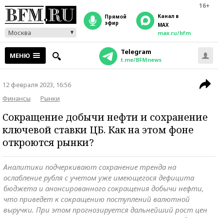
16+
Канал в
прямой
эфир
MAX
Москва
max.ru/bfm
Telegram
МЕНЮ
t.me/BFMnews
12 февраля 2023, 16:56
Финансы
Рынки
Сокращение добычи нефти и сохранение
ключевой ставки ЦБ. Как на этом фоне
откроются рынки?
Аналитики подчеркивают сохранение тренда на
ослабление рубля с учетом уже имеющегося дефицита
бюджета и анонсированного сокращения добычи нефти,
что приведет к сокращению поступлений валютной
выручки. При этом прогнозируется дальнейший рост цен