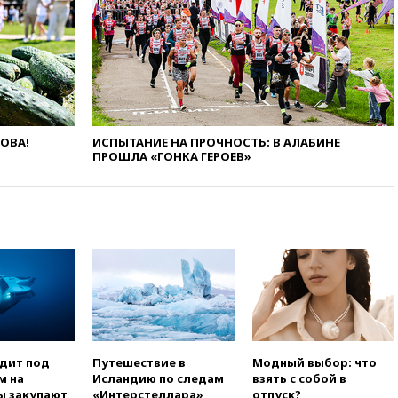
вчера, 10:27
Движение по
трассе «Новороссия»
восстановлено
вчера, 09:55
Силы ПВО
перехватили за утро 85 БПЛА
над территорией РФ
вчера, 09:25
Ильский НПЗ на
ЛОВА!
ИСПЫТАНИЕ НА ПРОЧНОСТЬ: В АЛАБИНЕ
Кубани загорелся после
ПРОШЛА «ГОНКА ГЕРОЕВ»
падения обломков дрона
вчера, 08:57
Собянин
сообщил о девяти БПЛА,
сбитых на подлете к Москве
вчера, 08:42
Силы ПВО сбили
почти 400 БПЛА над
российскими регионами
вчера, 08:16
Лукашенко
призвал белорусов покупать
избы в селах
одит под
Путешествие в
Модный выбор: что
вчера, 07:30
Нигерия стала
м на
Исландию по следам
взять с собой в
крупнейшим поставщиком
ы закупают
«Интерстеллара»
отпуск?