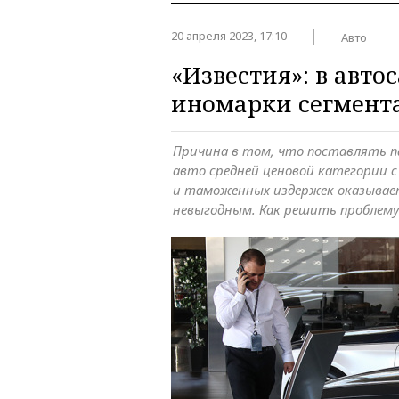
20 апреля 2023, 17:10
Авто
«Известия»: в авт
иномарки сегмент
Причина в том, что поставлять 
авто средней ценовой категории с
и таможенных издержек оказывае
невыгодным. Как решить проблему