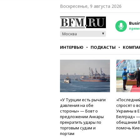
Воскресенье, 9 августа 2026
Busi
прям
Москва
ИНТЕРВЬЮ
ПОДКАСТЫ
КОМПА
СТИЛЬ
ТЕСТЫ
«У Турции есть рычаги
«Последний
давления на обе
спросят о в
стороны» — Бовт о
Украины в Е
предложении Анкары
Белград» —
прекратить удары по
обещании 
торговым судам и
помочь Кие
портам