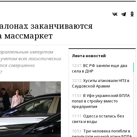
осалонах заканчиваются
а массмаркет
параллельным импортом
Лента новостей
 учетом всех логистических
тся совершенно
12:37
ВС РФ заняли еще два
села в ДНР
?
12:12
Хуситы атаковали НПЗ в
Саудовской Аравии
11:53
В Уфе украинский БПЛА
попал в стройку вместо
предприятия
11:11
Одесса осталась без
света и воды
10:53
Три человека погибли в
результате ночной атаки БПЛА