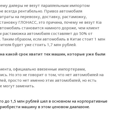
05:10
«Одиссея» Нолана
очему дилеры не везут параллельным импортом
собрала в мировом прокате
не всегда рентабельно. Привоз автомобиля
свыше $1 млрд
атраты на перевозку, доставку, растаможку,
02:22
Собянин сообщил о
тановку ГЛОНАСС, это причина, почему не везут Kia
высоких темпах строительства
 автомобиль становится намного дороже, чем клиент
недвижимости в Москве
ем растаможка автомобиля составляет до 50% от
01:20
Россиянин в среднем
. Таким образом, если автомобиль в Китае стоит 1 млн
съедает несколько арбузов за
бителя будет уже стоить 1,7 млн рублей.
сезон
на какой срок хватит тех машин, которые уже были
00:25
В Красноярском крае
идут поиски семьи, пропавшей
во время сплава
мента, официально ввезенные импортерами,
вчера, 23:30
Жителя Нижнего
ись. Но это не говорит о том, что нет автомобилей на
Тагила арестовали за реакции
лей, просто нет именно этих автомобилей, но есть
в Теlegram
е могут заменить.
вчера, 22:50
Российский
режиссер Кирилл Соколов
снимет триллер для Netflix
о до 1,5 млн рублей шел в основном на корпоративные
вчера, 22:20
Турция призвала
приобрести машину в этом ценовом диапазоне.
к мораторию на удары по