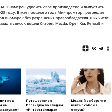
ВАЗ» намерен удвоить свое производство и выпустить
вчера, 18:25
ТАСС: Уиткофф и
2023 году. В мае прошлого года Минпромторг разрешил
Кушнер могут вскоре посетить
Москву и Киев
ов иномарок без разрешения правообладателя. В их числе
назад в список вошли Citroen, Mazda, Opel, Kia, Renault и
вчера, 17:43
«Тиса» выдвинула
экс-председателя Верховного
суда на пост президента
Венгрии
вчера, 16:50
Politico: «Газовая
авантюра Германии ставит под
угрозу европейскую зиму»
вчера, 16:16
Беспилотник
взорвался вблизи
газопровода в Болгарии
вчера, 15:25
При атаке БПЛА в
Белгородской области погиб
мирный житель
вчера, 14:54
В Аргентине умер
отец футболиста Лионеля
одит под
Путешествие в
Модный выбор: что
Месси
м на
Исландию по следам
взять с собой в
ы закупают
«Интерстеллара»
отпуск?