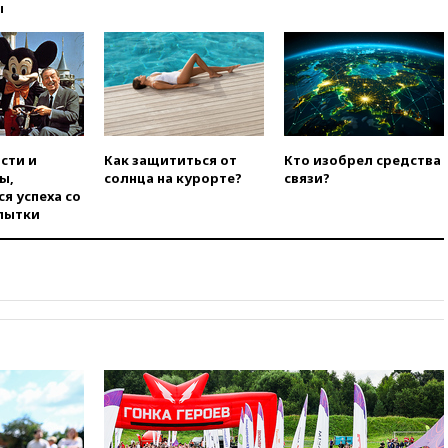
вчера, 14:43
Турция
ы
ограничила судоходство в
Черном море
вчера, 14:20
Генпрокурором
США стал Тодд Бланш
вчера, 13:37
Пляжи
Геленджика закрыты из-за
опасности БПЛА
сти и
Как защититься от
Кто изобрел средства
ы,
солнца на курорте?
связи?
вчера, 13:03
Испания ввела
я успеха со
погранконтроль для
пытки
итальянских туристов
вчера, 12:27
Возгорание на
Ильском НПЗ, вызванное
атакой БПЛА, потушили
вчера, 11:47
Суд оставил под
арестом Rolls-Royce блогера
Лерчек
вчера, 11:07
При
столкновении катера и лодки
под Самарой погибли два
человека