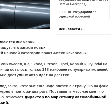
ВСУ на Белгород
10:31
ВС РФ ударили по
одесской портовой
инфраструктуре
10:10
Премьер Японии снова
Все новости »
не упомянула, чья атомная
бомба разрушила Нагасаки
чиваются иномарки
09:47
Два ребенка ранены в
ишут, что запасы новых
ходе атаки БПЛА на Белгород
й ценовой категории практически исчерпаны.
09:09
Минобороны: за ночь
сбито 153 украинских БПЛА
kswagen, Kia, Skoda, Citroen, Opel, Renault и Hyundai на
личии осталось только 313 наиболее популярных моделей.
08:50
Состояние здоровья
Джо Байдена ухудшилось
ьно доступных авто идет на десятки.
07:40
OpenAI приостановила
под заказ, которые еще надо ввезти в страну. Но на фоне
выпуск модели Astra и-за
ерно в полтора-два раза. Поставлять масс-сегмент по
потенциальных рисков
но, отмечает
директор по маркетингу автомобильной
06:25
У берегов Италии
ский
:
обнаружили затонувшее
судно древнеримских времен