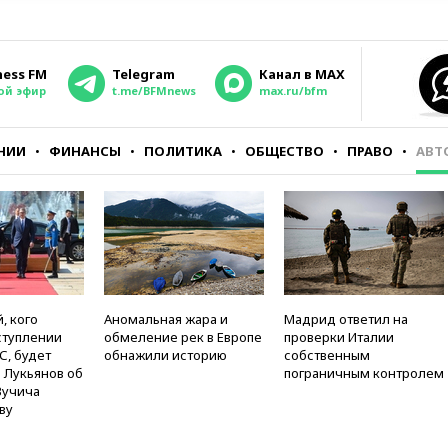
ness FM
Telegram
Канал в MAX
ой эфир
t.me/BFMnews
max.ru/bfm
НИИ
ФИНАНСЫ
ПОЛИТИКА
ОБЩЕСТВО
ПРАВО
АВТ
, кого
Аномальная жара и
Мадрид ответил на
ступлении
обмеление рек в Европе
проверки Италии
С, будет
обнажили историю
собственным
 Лукьянов об
пограничным контролем
Вучича
ву