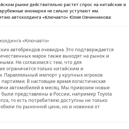
торговым судам в Черном
йском рынке действительно растет спрос на китайские и
море
арубежные иномарки не сильно уступают им.
вчера, 21:43
Экс-
итию автохолдинга «Ключавто» Юлия Овчинникова:
председатель Верховного
суда Венгрии согласился стать
президентом республики
вчера, 20:58
Финляндия
холдинга «Ключавто»
введет экзамен для
ских автобрендов очевидна. Это подтверждается
претендентов на получение
течественных марок также выходят на рынок и
гражданства
ыми. Не согласимся с тем, что для
вчера, 20:12
Минобороны
ие ограничится только китайским и
Болгарии: упавший в стране
. Параллельный импорт у крупных игроков
беспилотник, скорее всего,
был украинским
партиями. В настоящее время логистическая
ысячи автомобилей в месяц. Мы привозим новые
вчера, 19:29
ОАЭ обвинили
 были представлены в России, например Toyota
Иран в атаке на судно
нефтяной компании ADNOC в
tenza, то есть потребителю доступны не только
Ормузе
обили по рыночной цене, но и новинки от
вчера, 18:56
«Газпром»: объем
газа в европейских подземных
хранилищах достиг
антирекорда