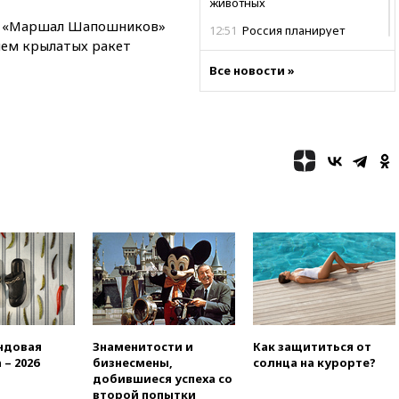
животных
т «Маршал Шапошников»
12:51
Россия планирует
лем крылатых ракет
запустить групповые
безвизовые турпоездки для
Все новости »
Вьетнама
12:36
Экспорт растворимого
кофе из России достиг
рекордных показателей
12:30
Российские войска
взяли под контроль село
Анискино в Харьковской
области
12:15
Минцифры РФ не
планирует вводить
ограничения на доступ детей
в соцсети
11:58
Резаи: Иран не допустит
открытия второго маршрута в
ндовая
Знаменитости и
Как защититься от
Ормузском проливе
 – 2026
бизнесмены,
солнца на курорте?
11:48
Жители Москвы и
добившиеся успеха со
Подмосковья сообщили о
второй попытки