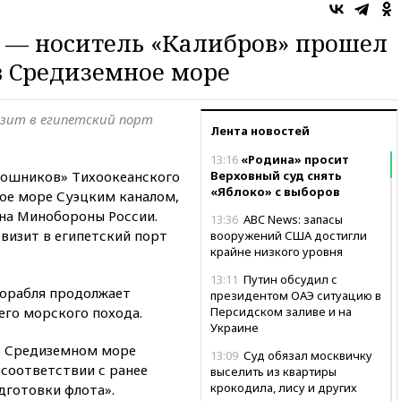
 — носитель «Калибров» прошел
в Средиземное море
изит в египетский порт
Лента новостей
13:16
«Родина» просит
ошников» Тихоокеанского
Верховный суд снять
«Яблоко» с выборов
ое море Суэцким каналом,
 на Минобороны России.
13:36
ABC News: запасы
визит в египетский порт
вооружений США достигли
крайне низкого уровня
13:11
Путин обсудил с
корабля продолжает
президентом ОАЭ ситуацию в
его морского похода.
Персидском заливе и на
Украине
в Средиземном море
13:09
Суд обязал москвичку
соответствии с ранее
выселить из квартиры
крокодила, лису и других
готовки флота».