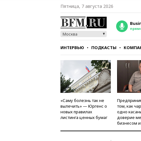
Пятница, 7 августа 2026
Busi
прям
Москва
ИНТЕРВЬЮ
ПОДКАСТЫ
КОМПА
СТИЛЬ
ТЕСТЫ
«Саму болезнь так не
Предприни
вылечить» — Юргенс о
том, как ча
новых правилах
одно касан
листинга ценных бумаг
доверие м
бизнесом и