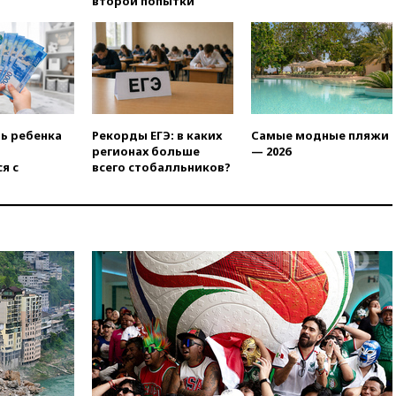
второй попытки
09:49
WSJ: Трамп «сходит с
ума» из-за сообщений в СМИ
об истощении боеприпасов у
США
09:36
Исландия и Черногория
в 2028 году могут войти в
состав Евросоюза
ть ребенка
Рекорды ЕГЭ: в каких
Самые модные пляжи
регионах больше
— 2026
09:18
Пашинян сообщил о
я с
всего стобалльников?
приверженности Армении
основополагающим
принципам ЕАЭС
09:06
Гендиректора
удмуртской «Ижавиа»
попросили уволиться
08:51
Осужденный в России
американец Гилман
находится при смерти
08:22
В Екатеринбурге
атакован склад Wildberries
07:52
В Таиланде ученик