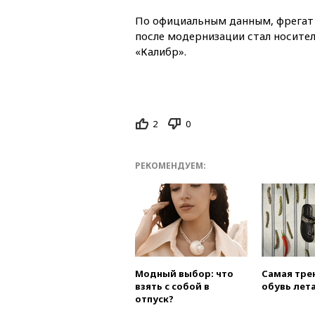
По официальным данным, фрега
после модернизации стал носите
«Калибр».
2
0
РЕКОМЕНДУЕМ:
Модный выбор: что
Самая тре
взять с собой в
обувь лета
отпуск?