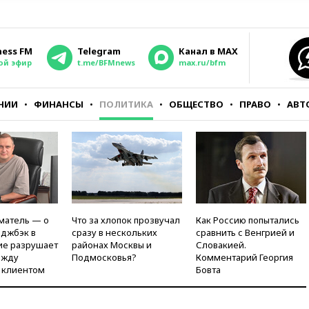
ness FM
Telegram
Канал в MAX
ой эфир
t.me/BFMnews
max.ru/bfm
НИИ
ФИНАНСЫ
ПОЛИТИКА
ОБЩЕСТВО
ПРАВО
АВТ
матель — о
Что за хлопок прозвучал
Как Россию попытались
рджбэк в
сразу в нескольких
сравнить с Венгрией и
ие разрушает
районах Москвы и
Словакией.
ежду
Подмосковья?
Комментарий Георгия
 клиентом
Бовта