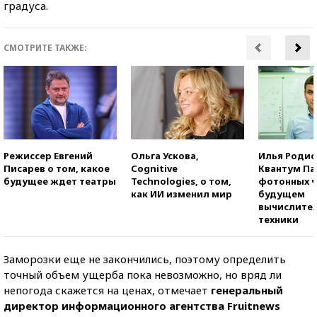
градуса.
СМОТРИТЕ ТАКЖЕ:
Режиссер Евгений
Ольга Ускова,
Илья Родио
Писарев о том, какое
Cognitive
Квантум Па
будущее ждет театры
Technologies, о том,
фотонных ч
как ИИ изменил мир
будущем
вычислите
техники
Заморозки еще не закончились, поэтому определить
точный объем ущерба пока невозможно, но вряд ли
непогода скажется на ценах, отмечает
генеральный
директор информационного агентства Fruitnews