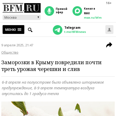
16+
Канал в
прямой
эфир
MAX
Москва
max.ru/bfm
Telegram
МЕНЮ
t.me/BFMnews
9 апреля 2025, 21:47
Общество
Заморозки в Крыму повредили почти
треть урожая черешни и слив
6-8 апреля на полуострове было объявлено штормовое
предупреждение, 8-9 апреля температура воздуха
опустилась до 1 градуса тепла