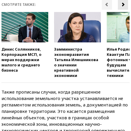
СМОТРИТЕ ТАКЖЕ:
Денис Солянников,
Замминистра
Илья Родио
Корпорация МСП, о
экономразвития
Квантум Па
мерах поддержки
Татьяна Илюшникова
фотонных ч
малого и среднего
о значении
будущем
бизнеса
креативной
вычислите
экономики
техники
Также прописаны случаи, когда разрешенное
использование земельного участка устанавливается не
регламентом использования земель, а документацией по
планировке территории. Это касается размещения
линейных объектов, участков в границах особой
экономической зоны, инновационных научно-
технологических центров и территорий опережающего