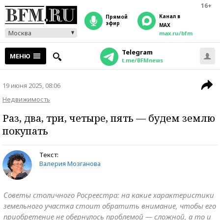
16+
Канал в
прямой
эфир
MAX
Москва
max.ru/bfm
Telegram
МЕНЮ
t.me/BFMnews
19 июня 2025, 08:06
Недвижимость
Раз, два, три, четыре, пять — будем землю
покупать
Текст:
Валерия Мозганова
Советы столичного Росреестра: на какие характеристики
земельного участка стоит обратить внимание, чтобы его
приобретение не обернулось проблемой — сложной, а то и