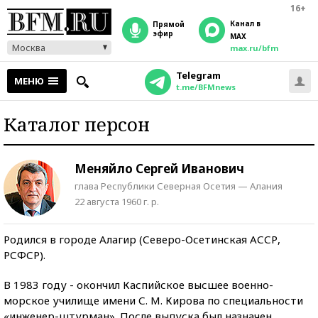
16+
Канал в
прямой
эфир
MAX
Москва
max.ru/bfm
Telegram
МЕНЮ
t.me/BFMnews
Каталог персон
Меняйло Сергей Иванович
глава Республики Северная Осетия — Алания
22 августа 1960 г. р.
Родился в городе Алагир (Северо-Осетинская АССР,
РСФСР).
В 1983 году - окончил Каспийское высшее военно-
морское училище имени С. М. Кирова по специальности
«инженер-штурман». После выпуска был назначен