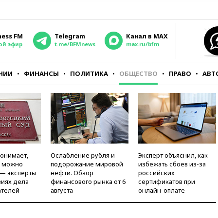
ness FM
Telegram
Канал в MAX
ой эфир
t.me/BFMnews
max.ru/bfm
НИИ
ФИНАНСЫ
ПОЛИТИКА
ОБЩЕСТВО
ПРАВО
АВТ
понимает,
Ослабление рубля и
Эксперт объяснил, как
и можно
подорожание мировой
избежать сбоев из-за
 — эксперты
нефти. Обзор
российских
виях дела
финансового рынка от 6
сертификатов при
ателей
августа
онлайн-оплате