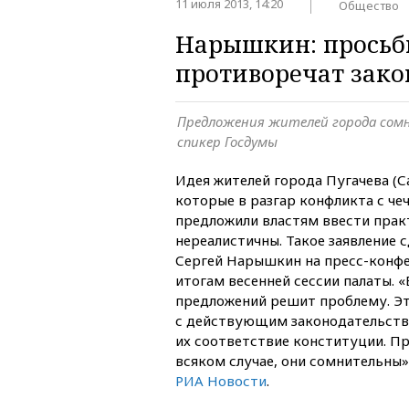
11 июля 2013, 14:20
Общество
Нарышкин: просьб
противоречат зако
Предложения жителей города сомн
спикер Госдумы
Идея жителей города Пугачева (С
которые в разгар конфликта с че
предложили властям ввести практ
нереалистичны. Такое заявление 
Сергей Нарышкин на пресс-конф
итогам весенней сессии палаты. «
предложений решит проблему. Эт
с действующим законодательство
их соответствие конституции. Пр
всяком случае, они сомнительны
РИА Новости
.