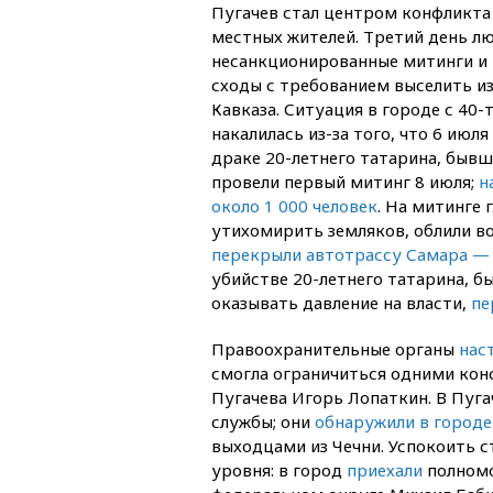
Пугачев стал центром конфликт
местных жителей. Третий день л
несанкционированные митинги и
сходы с требованием выселить из
Кавказа. Ситуация в городе с 40
накалилась из-за того, что 6 июля
драке 20-летнего татарина, бывш
провели первый митинг 8 июля;
н
около 1 000 человек
. На митинге
утихомирить земляков, облили во
перекрыли автотрассу Самара —
убийстве 20-летнего татарина, б
оказывать давление на власти,
пе
Правоохранительные органы
нас
смогла ограничиться одними конс
Пугачева Игорь Лопаткин. В Пуг
службы; они
обнаружили в городе
выходцами из Чечни. Успокоить с
уровня: в город
приехали
полном