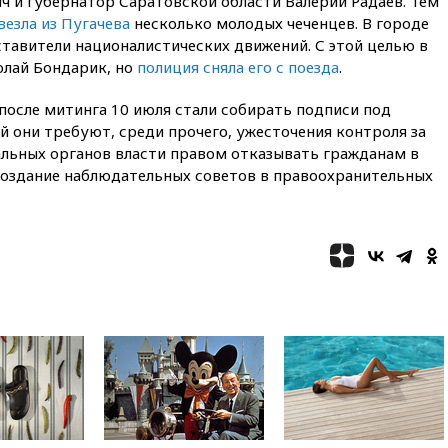
ч и губернатор Саратовской области Валерий Радаев. Тем
оплачивать защиту дорог от
везла из Пугачева
несколько молодых чеченцев. В городе
БПЛА из средств на ремонт
тавители националистических движений. С этой целью в
20:00
Зеленский 8 августа
олай Бондарик, но
полиция сняла его с поезда
.
посетит Сербию с
официальным визитом
осле митинга 10 июля стали собирать подписи под
19:58
В Госдуму будет внесен
й они требуют, среди прочего, ужесточения контроля за
законопроект об отмене ЕГЭ
льных органов власти правом отказывать гражданам в
19:50
Аэропорты Сочи и
 создание наблюдательных советов в правоохранительных
Ярославля приостановили
работу
19:35
WP: Трамп призвал
доноров-республиканцев
поддержать Вэнса на выборах
2028 года
19:20
Число ломбардов в РФ
превысило максимум 2022
года
19:15
Жуковский и аэропорт
Геленджика возобновили
работу