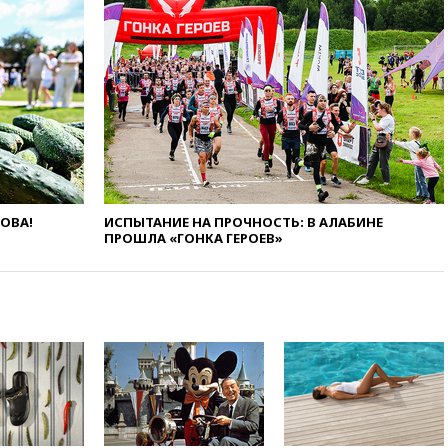
17:45
Правительство получит
«золотую акцию» в
управлении аэропортом
Шереметьево
17:35
Шесть человек
пострадали при ударе ВСУ по
автобусу в Запорожской
области
17:25
В аэропортах Сочи и
Геленджика сняты
ограничения
ЛОВА!
ИСПЫТАНИЕ НА ПРОЧНОСТЬ: В АЛАБИНЕ
ПРОШЛА «ГОНКА ГЕРОЕВ»
17:17
Власти РФ помогут
пострадавшему от атак на
склады Wildberries бизнесу
16:55
Экс-директору Popcorn
Books запросили четыре года
условно
16:46
ЦБ: международные
резервы России снизились
16:35
На восстановление