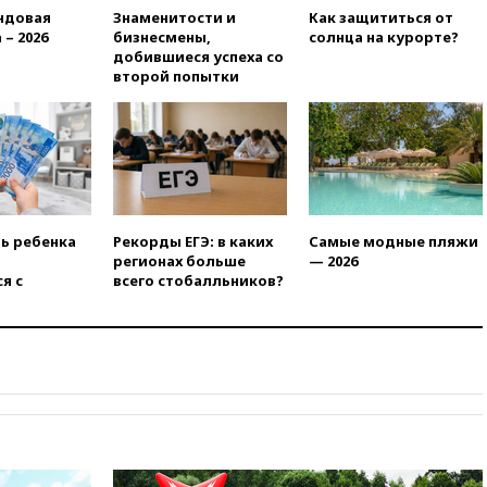
19:00
Путин уточнил порядок
ндовая
Знаменитости и
Как защититься от
присвоения воинских званий
 – 2026
бизнесмены,
солнца на курорте?
добровольцам
добившиеся успеха со
второй попытки
18:50
Euractiv: восток
Финляндии приходит в упадок
без российских туристов
18:35
В Жуковском и
аэропорту Геленджика
введены ограничения
18:21
Зюганов присоединился
ть ребенка
Рекорды ЕГЭ: в каких
Самые модные пляжи
к критике «Яблока»
регионах больше
— 2026
я с
всего стобалльников?
18:15
Четыре человека
пострадали при атаках ВСУ на
Белгородскую область
18:00
Совет мира выбрал
подрядчика для
строительства военной базы в
Газе
17:50
Миронов призвал снять
«Яблоко» с выборов в Госдуму