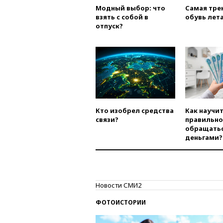
Модный выбор: что
Самая тре
взять с собой в
обувь лета
отпуск?
Кто изобрел средства
Как научи
связи?
правильно
обращатьс
деньгами?
Новости СМИ2
ФОТОИСТОРИИ