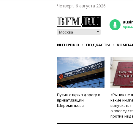
Четверг, 6 августа 2026
Busi
прям
Москва
ИНТЕРВЬЮ
ПОДКАСТЫ
КОМПА
СТИЛЬ
ТЕСТЫ
Путин открыл дорогу к
«Рынок не 
приватизации
какие книг
Шереметьева
выпускать»
о последст
против изд