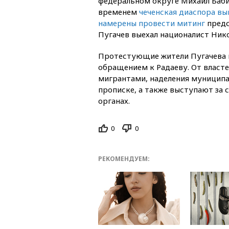
федеральном округе Михаил Баби
временем
чеченская диаспора вы
намерены провести митинг
предс
Пугачев выехал националист Ник
Протестующие жители Пугачева п
обращением к Радаеву. От власте
мигрантами, наделения муниципа
прописке, а также выступают за
органах.
0
0
РЕКОМЕНДУЕМ: