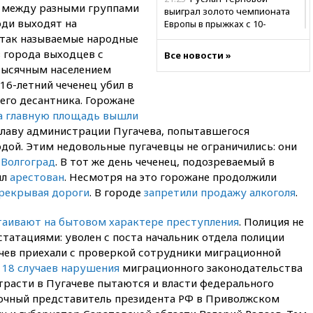
а между разными группами
выиграл золото чемпионата
юди выходят на
Европы в прыжках с 10-
метровой вышки
 так называемые народные
 города выходцев с
Все новости »
21:10
РФ не получала
-тысячным населением
обращений о прекращении
концессии строительства ж/д
 16-летний чеченец убил в
в Армении
его десантника. Горожане
а главную площадь вышли
21:00
В России вновь
 главу администрации Пугачева, попытавшегося
обсуждают эксперимент по
онлайн-продаже алкоголя
дой. Этим недовольные пугачевцы не ограничились: они
 Волгоград
. В тот же день чеченец, подозреваемый в
20:45
Матвиенко: россиянам
ыл
арестован
. Несмотря на это горожане продолжили
могут рекомендовать не
посещать Армению
рекрывая дороги
. В городе
запретили продажу алкоголя
.
20:35
ПВО за день сбила еще
таивают на бытовом характере преступления
. Полиция не
281 украинский беспилотник
татациями: уволен с поста начальник отдела полиции
над Россией
ачев приехали с проверкой сотрудники миграционной
20:27
Ямпольская призвала
 18 случаев нарушения
миграционного законодательства
оптимизировать олимпиады
трасти в Пугачеве пытаются и власти федерального
для поступления в вузы
очный представитель президента РФ в Приволжском
20:15
Минтранс предложил