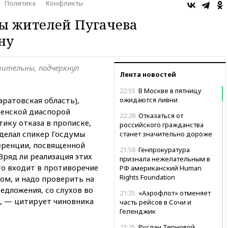
Политика
Конфликты
ы жителей Пугачева
ну
ительны, подчеркнул
Лента новостей
22:55
В Москве в пятницу
аратовская область),
ожидаются ливни
ченской диаспорой
22:28
Отказаться от
ику отказа в прописке,
российского гражданства
сделал спикер Госдумы
станет значительно дороже
еренции, посвященной
21:58
Генпрокуратура
Вряд ли реализация этих
признала нежелательным в
о входит в противоречие
РФ американский Human
Rights Foundation
м, и надо проверить на
едложения, со слухов во
21:35
«Аэрофлот» отменяет
», — цитирует чиновника
часть рейсов в Сочи и
Геленджик
21:25
Руслан Терновой