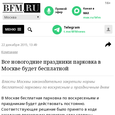
16+
Канал в
прямой
эфир
MAX
Москва
max.ru/bfm
Telegram
МЕНЮ
t.me/BFMnews
22 декабря 2015, 13:49
Компании
Все новогодние праздники парковка в
Москве будет бесплатной
Власти Москвы законодательно закрепили нормы
бесплатной парковки по воскресным и праздничным дням
В Москве бесплатная парковка по воскресеньям и
праздникам будет действовать постоянно.
Соответствующее решение было принято в ходе
заседания президиума правительства столицы.