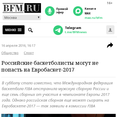
16+
Канал в
прямой
эфир
MAX
Москва
max.ru/bfm
Telegram
МЕНЮ
t.me/BFMnews
16 апреля 2016, 16:17
Общество
Спорт
Российские баскетболисты могут не
попасть на Евробаскет-2017
В субботу стало известно, что Международная федерация
баскетбола FIBA отстранила мужскую сборную России и
еще семь сборных от участия в чемпионате Европы 2017
года. Однако российская сборная еще может сыграть на
Евробаскете-2017 — так заявили в комиссии FIBA