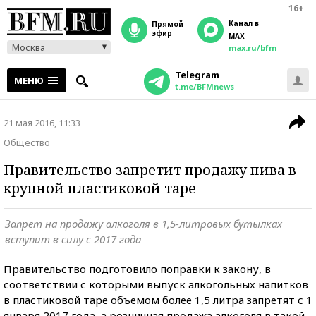
16+
Канал в
прямой
эфир
MAX
Москва
max.ru/bfm
Telegram
МЕНЮ
t.me/BFMnews
21 мая 2016, 11:33
Общество
Правительство запретит продажу пива в
крупной пластиковой таре
Запрет на продажу алкоголя в 1,5-литровых бутылках
вступит в силу с 2017 года
Правительство подготовило поправки к закону, в
соответствии с которыми выпуск алкогольных напитков
в пластиковой таре объемом более 1,5 литра запретят с 1
января 2017 года, а розничная
продажа алкоголя в такой