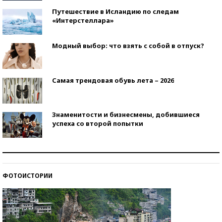
Путешествие в Исландию по следам
«Интерстеллара»
Модный выбор: что взять с собой в отпуск?
Самая трендовая обувь лета – 2026
Знаменитости и бизнесмены, добившиеся
успеха со второй попытки
Как защититься от солнца на курорте?
ФОТОИСТОРИИ
Кто изобрел средства связи?