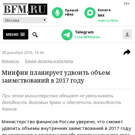
16+
Канал в
прямой
эфир
MAX
Москва
max.ru/bfm
Telegram
МЕНЮ
t.me/BFMnews
28 декабря 2016, 13:44
Финансы
Банки, вклады и кредиты
Минфин планирует удвоить объем
заимствований в 2017 году
При этом министерство обещает не увеличивать
доходность долговых бумаг и обеспечить ликвидность
банков
Министерство финансов России уверено, что сможет
удвоить объемы внутренних заимствований в 2017 году
по сравнению с рекордными объемами нынешнего года,