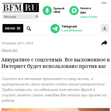
16+
Канал в
прямой
эфир
MAX
Москва
max.ru/bfm
Telegram
МЕНЮ
t.me/BFMnews
19 января 2017, 04:53
Общество
Аккуратнее с соцсетями. Все выложенное в
Интернет будет использовано против вас
Соцсети все активнее проникают в нашу жизнь, и
виртуальность легко может стать вашей реальностью.
Трудно поверить, но небольшое количество друзей в
соцсети может стать поводом для отказа при приеме на
работу