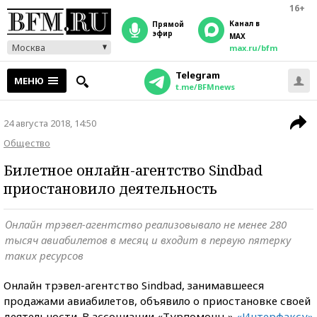
16+
Канал в
прямой
эфир
MAX
Москва
max.ru/bfm
Telegram
МЕНЮ
t.me/BFMnews
24 августа 2018, 14:50
Общество
Билетное онлайн-агентство Sindbad
приостановило деятельность
Онлайн трэвел-агентство реализовывало не менее 280
тысяч авиабилетов в месяц и входит в первую пятерку
таких ресурсов
Онлайн трэвел-агентство Sindbad, занимавшееся
продажами авиабилетов, объявило о приостановке своей
деятельности. В ассоциации «Турпомощь»
«Интерфаксу»