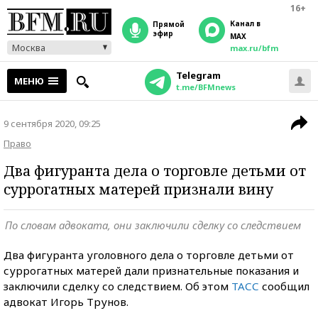
16+
Канал в
прямой
эфир
MAX
Москва
max.ru/bfm
Telegram
МЕНЮ
t.me/BFMnews
9 сентября 2020, 09:25
Право
Два фигуранта дела о торговле детьми от
суррогатных матерей признали вину
По словам адвоката, они заключили сделку со следствием
Два фигуранта уголовного дела о торговле детьми от
суррогатных матерей дали признательные показания и
заключили сделку со следствием. Об этом
ТАСС
сообщил
адвокат Игорь Трунов.