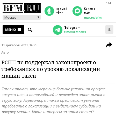
16+
Канал в
прямой
эфир
MAX
Москва
max.ru/bfm
Telegram
МЕНЮ
t.me/BFMnews
11 декабря 2023, 16:28
Авто
РСПП не поддержал законопроект о
требованиях по уровню локализации
машин такси
Там считают, что мера еще больше усложнит процесс
закупки новых автомобилей и переведет этот рынок в
серую зону. Агрегаторы такси предлагают увязать
требование о локализации с выделением субсидий на
покупку машин. Какие интересы за этим стоят?