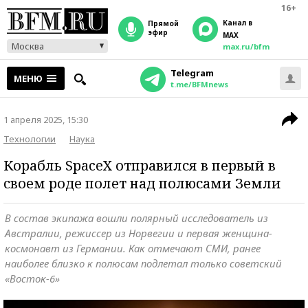
16+
Канал в
прямой
эфир
MAX
Москва
max.ru/bfm
Telegram
МЕНЮ
t.me/BFMnews
1 апреля 2025, 15:30
Технологии
Наука
Корабль SpaceX отправился в первый в
своем роде полет над полюсами Земли
В состав экипажа вошли полярный исследователь из
Австралии, режиссер из Норвегии и первая женщина-
космонавт из Германии. Как отмечают СМИ, ранее
наиболее близко к полюсам подлетал только советский
«Восток-6»