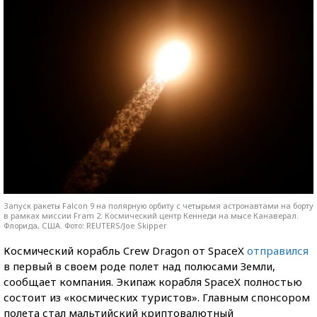
Запуск ракеты Falcon 9 на полярную орбиту с четырьмя астронавтами на борту
в рамках миссии Fram 2. Космический центр Кеннеди на мысе Канаверал.
Флорида, США. Фото: REUTERS/Joe Skipper
Космический корабль Crew Dragon от SpaceX
отправился
в первый в своем роде полет над полюсами Земли,
сообщает компания. Экипаж корабля SpaceX полностью
состоит из «космических туристов». Главным спонсором
полета стал мальтийский криптовалютный