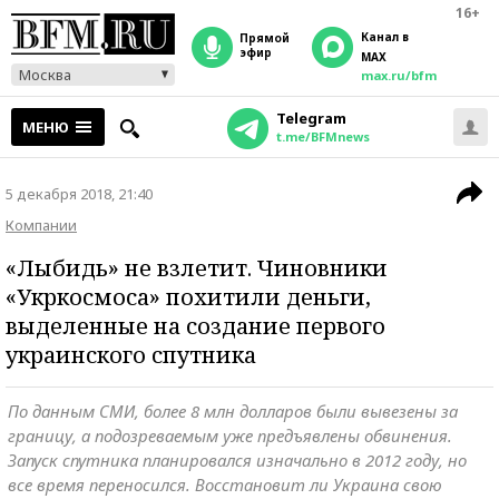
16+
Канал в
прямой
эфир
MAX
Москва
max.ru/bfm
Telegram
МЕНЮ
t.me/BFMnews
5 декабря 2018, 21:40
Компании
«Лыбидь» не взлетит. Чиновники
«Укркосмоса» похитили деньги,
выделенные на создание первого
украинского спутника
По данным СМИ, более 8 млн долларов были вывезены за
границу, а подозреваемым уже предъявлены обвинения.
Запуск спутника планировался изначально в 2012 году, но
все время переносился. Восстановит ли Украина свою