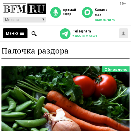
16+
Канал в
прямой
эфир
MAX
Москва
max.ru/bfm
Telegram
МЕНЮ
t.me/BFMnews
Палочка раздора
Обновлено