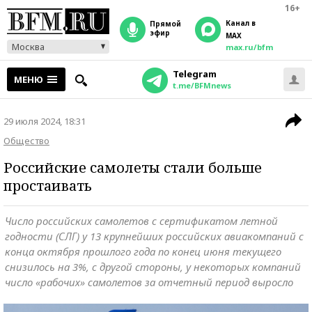
16+
Канал в
прямой
эфир
MAX
Москва
max.ru/bfm
Telegram
МЕНЮ
t.me/BFMnews
29 июля 2024, 18:31
Общество
Российские самолеты стали больше
простаивать
Число российских самолетов с сертификатом летной
годности (СЛГ) у 13 крупнейших российских авиакомпаний с
конца октября прошлого года по конец июня текущего
снизилось на 3%, с другой стороны, у некоторых компаний
число «рабочих» самолетов за отчетный период выросло