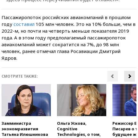
Пассажиропоток российских авиакомпаний в прошлом
году
составил
105 млн человек. Это на 10% больше, чем в
2022-м, но почти на четверть меньше показателя 2019
года. А в этом году предполагаемый пассажиропоток
авиакомпаний может сократится на 7%, до 98 млн
человек, ранее отмечал глава Росавиации Дмитрий
Ядров.
СМОТРИТЕ ТАКЖЕ:
Замминистра
Ольга Ускова,
Режиссер Е
экономразвития
Cognitive
Писарев о т
Татьяна Илюшникова
Technologies, о том,
будущее ж