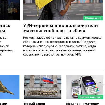
вчера, 15:45
Экипаж
пропавшего в Приангарье
самолета Cessna вышел на
Обновлено
связь
лись
VPN-сервисы и их пользователи
вчера, 15:35
Замминистра
ам
массово сообщают о сбоях
обороны РФ Криворучко
назначен куратором
кладе
Роскомнадзор официально пока не комментировал
перспективных вооружений
е
сбои. По мнению экспертов, выявлять IP-адреса,
инской
которые используют VPN-сервисы, можно, когда
вчера, 15:25
Замглавы МО РФ
 терминал
пользователь пытается зайти на отечественный
Санчик займется заказами
ых
сервис, но не выключает при этом VPN
вооружений и
техобеспечением войск
вчера, 15:14
Россия и Киргизия
подпишут соглашения на 270
млн долларов
вчера, 14:54
Путин назначил
генерал-полковника
Солодчука заместителем
министра обороны
Бизнес говорит
вчера, 14:36
DPA: НАТО
оссии
Новый закон
Предпринимателям