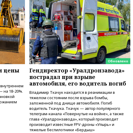
Левинсона на фоне обвинений
в насилии
вчера, 18:28
Выборы ректора
ГИТИСа перенесены на «после
1 ноября»
вчера, 18:15
Путин указал на
нехватку врачей в
Белгородской области
вчера, 17:58
ЕС отменил
временную защиту для
Обновлено
военнообязанных украинцев
и цены
Гендиректор «Уралдронзавода»
пострадал при взрыве
вчера, 17:45
Шуваев сообщил
об учащении атак ВСУ на
автомобиля, его водитель погиб
 внутреннем
Белгородскую область
— на 18-20%.
Владимир Ткачук находится в реанимации в
вчера, 17:35
Шуваев за два с
ановкой
тяжелом состоянии после взрыва бомбы,
половиной месяца посетил все
рожанием
заложенной под днище автомобиля. Погиб
округа Белгородской области
водитель Ткачука. Ткачук — автор популярного
телеграм-канала «Повернутые на войне», а также
вчера, 17:25
Путин встретился с
глава «Уралдронзавода», который производит
врио губернатора
производит известные FPV-дроны «Упырь» и
Белгородской области
тяжелые беспилотники «Бердыш»
Шуваевым