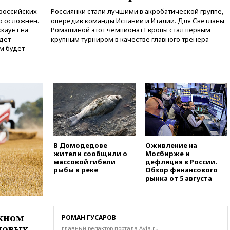
«взрывная» диарея охватила 47
российских
Россиянки стали лучшими в акробатической группе,
из 50 штатов США
о осложнен.
опередив команды Испании и Италии. Для Светланы
вчера, 20:35
ПВО за 12 часов
каунт на
Ромашиной этот чемпионат Европы стал первым
сбила 200 украинских
удет
крупным турниром в качестве главного тренера
беспилотников
ом будет
вчера, 20:20
Третий комплект
золотых медалей выиграли на
ЧЕ российские синхронистки
вчера, 20:15
ТАСС: жизни главы
«Уралдронзавода» после
взрыва ничего не угрожает
вчера, 20:08
По всей Грузии
снова отключилось
В Домодедове
Оживление на
электричество
жители сообщили о
Мосбирже и
массовой гибели
дефляция в России.
вчера, 20:00
Зеленский связал
рыбы в реке
Обзор финансового
дефицит ракет с попыткой
рынка от 5 августа
Запада принудить Киев к
уступкам
вчера, 19:45
Памфилова: ЦИК
жном
РОМАН ГУСАРОВ
примет беспрецедентные
новых
главный редактор портала Avia.ru
меры безопасности во время