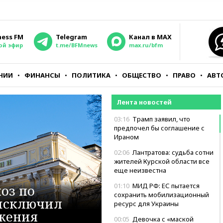
ness FM
Telegram
Канал в MAX
ой эфир
t.me/BFMnews
max.ru/bfm
НИИ
ФИНАНСЫ
ПОЛИТИКА
ОБЩЕСТВО
ПРАВО
АВТ
Лента новостей
03:16
Трамп заявил, что
предпочел бы соглашение с
Ираном
02:06
Лантратова: судьба сотни
жителей Курской области все
еще неизвестна
01:10
МИД РФ: ЕС пытается
оз по
сохранить мобилизационный
 исключил
ресурс для Украины
жения
00:05
Девочка с «маской