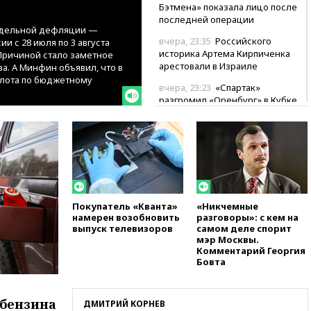
Бэтмена» показала лицо после
последней операции
недельной дефляции —
вчера, 23:35
Российского
и с 28 июля по 3 августа
историка Артема Кирпиченка
Причиной стало заметное
арестовали в Израиле
. А Минфин объявил, что в
золота по бюджетному
вчера, 23:23
«Спартак»
разгромил «Оренбург» в Кубке
России
вчера, 23:00
Пост Дмитриева в
X о миграционном кризисе в
Сеуте набрал миллион
просмотров
вчера, 22:49
Минпромторг:
банкротство «Кванта» не
Покупатель «Кванта»
«Никчемные
намерен возобновить
разговоры»: с кем на
означает прекращения
выпуск телевизоров
самом деле спорит
производства телевизоров в
мэр Москвы.
РФ
Комментарий Георгия
Бовта
вчера, 22:35
Семь грузовых
вагонов сошли с рельсов в
Оренбургской области
 бензина
ДМИТРИЙ КОРНЕВ