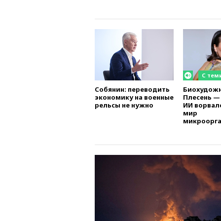
С теми
Собянин: переводить
Биохудож
экономику на военные
Плесень — 
рельсы не нужно
ИИ ворвал
мир
микроорг