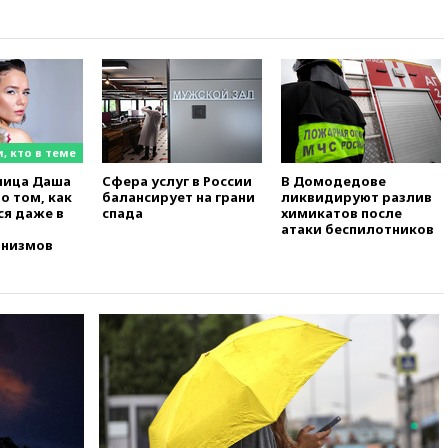
вчера, 17:20
«Ведомости»:
начальник тыла Санчик не
справился с возросшими
объемами работ
вчера, 17:15
В аэропорту Сочи
введен план «Ковер»
, кто в теме
вчера, 16:55
При атаке дрона
ВСУ на больницу в Донецке
ница Даша
Сфера услуг в России
В Домодедове
о том, как
балансирует на грани
погибла женщина
ликвидируют разлив
ся даже в
спада
химикатов после
вчера, 16:45
Франция уже три
атаки беспилотников
анизмов
года не выдает визу дипломату
РФ
вчера, 16:35
ПВО сбила еще три
БПЛА на подлете к Москве
вчера, 16:15
На территории
ЦНИИмаш в Королеве
произошел пожар
вчера, 15:50
Аукцион по
продаже Рижского вокзала в
Москве вновь не состоялся