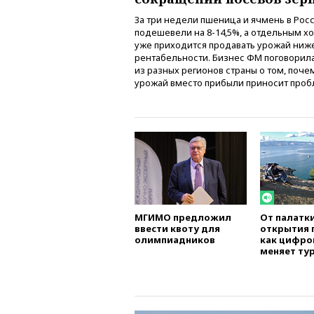
За три недели пшеница и ячмень в Рос
подешевели на 8-14,5%, а отдельным х
уже приходится продавать урожай ниж
рентабельности. Бизнес ФМ поговорила
из разных регионов страны о том, поче
урожай вместо прибыли приносит про
МГИМО предложил
От палатк
ввести квоту для
открытия 
олимпиадников
как цифро
меняет ту